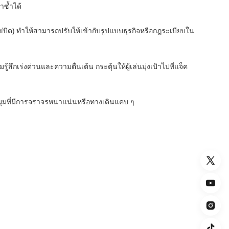
ำซ้ำได้
ไข่บิด) ทำให้สามารถปรับให้เข้ากับรูปแบบธุรกิจหรือกฎระเบียบใน
กเร่งด่วนและความตื่นเต้น กระตุ้นให้ผู้เล่นมุ่งเป้าไปที่แจ็ค
ในมุมที่มีการจราจรหนาแน่นหรือทางเดินแคบ ๆ