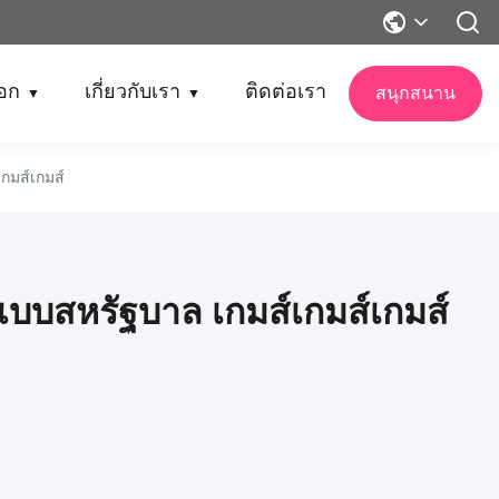
็อก
เกี่ยวกับเรา
ติดต่อเรา
สนุกสนาน
▼
▼
กมส์เกมส์
บบสหรัฐบาล เกมส์เกมส์เกมส์