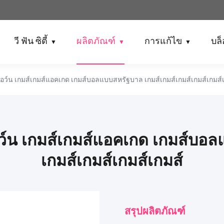
วี ฟัน ซิตี้
ผลิตภัณฑ์
การแก้ไข
บล
▼
▼
▼
์น เกมส์เกมส์แอคเกด เกมส์บอลแบบสหรัฐบาล เกมส์เกมส์เกมส์เกมส์เกมส์เ
น เกมส์เกมส์แอคเกด เกมส์บอลแ
เกมส์เกมส์เกมส์เกมส์
สรุปผลิตภัณฑ์