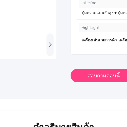
Interface:
ปุ่มความแม่นยำสูง + ปุ่ม
High Light:
เครื่องเล่นเกมการค้า
,
เครื
สอบถามตอนนี้