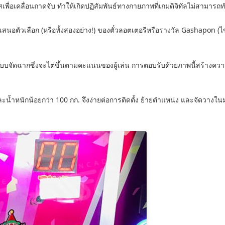
เพื่อเคลื่อนถาดจับ ทำให้เกิดปฏิสัมพันธ์ทางกายภาพที่เกมดิจิทัลไม่สามารถท
ยเสนอตัวเลือก (หรือทั้งสองอย่าง!) ของตั๋วลอตเตอรีหรือรางวัล Gashapon (
จัดฉากซึ่งจะไต่ขึ้นตามคะแนนของผู้เล่น การตอบรับด้วยภาพนี้สร้างความรู้สึ
 และน้ำหนักน้อยกว่า 100 กก. จึงง่ายต่อการติดตั้ง ย้ายตำแหน่ง และจัดวาง