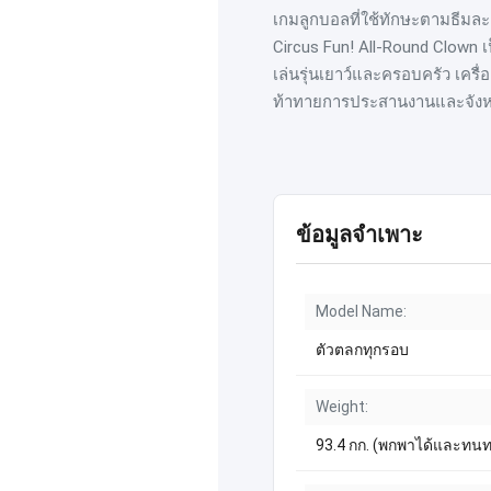
เกมลูกบอลที่ใช้ทักษะตามธีมละ
Circus Fun! All-Round Clown เ
เล่นรุ่นเยาว์และครอบครัว เคร
ท้าทายการประสานงานและจังหวะ
ข้อมูลจำเพาะ
Model Name:
ตัวตลกทุกรอบ
Weight:
93.4 กก. (พกพาได้และทน