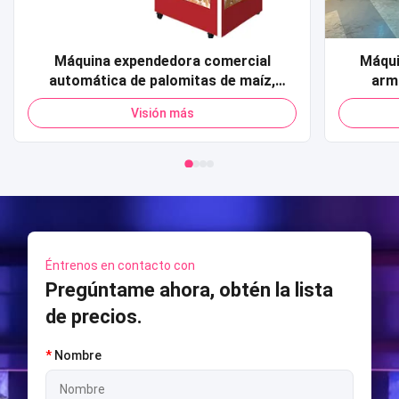
Máquina expendedora comercial
Máqui
automática de palomitas de maíz,
arm
tarjeta de crédito, pago con código QR,
Simula
Visión más
máquina expendedora de palomitas de
func
maíz para centro comercial
Model
disparos
Éntrenos en contacto con
Pregúntame ahora, obtén la lista
de precios.
*
Nombre