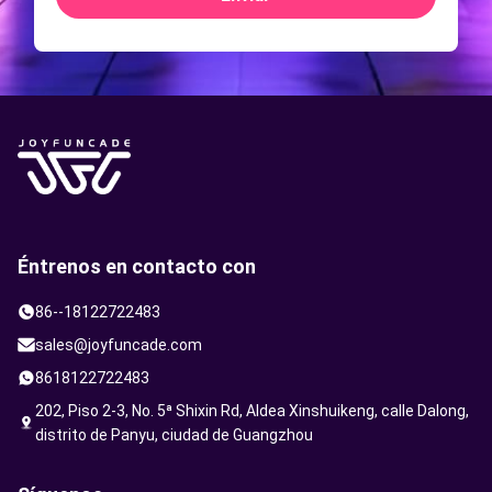
Éntrenos en contacto con
86--18122722483
sales@joyfuncade.com
8618122722483
202, Piso 2-3, No. 5ª Shixin Rd, Aldea Xinshuikeng, calle Dalong,
distrito de Panyu, ciudad de Guangzhou