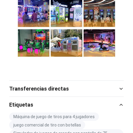
Transferencias directas
Catalog Download.pdf
Etiquetas
PDF
Máquina de juego de tiros para 4 jugadores
juego comercial de tiro con botellas