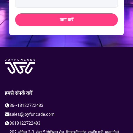
जमा करें
हमसे संपर्क करें
86--18122722483
sales@joyfuncade.com
8618122722483
202, मंजिल 2-3, नंबर 5 शिक्सिन रोड, शिन्शुइकेंग गांव, दालोंग गली, पान्यू जिले,