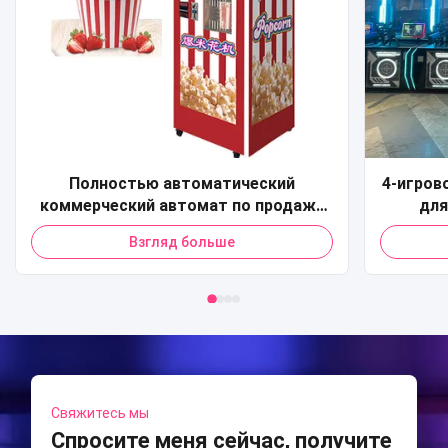
Полностью автоматический
4-игров
коммерческий автомат по продаже
для
попкорна, кредитная карта, QR-код,
Коммер
Взгляд больше
торговый автомат по продаже
спорти
попкорна для торгового центра
Мод
машино
Свяжитесь мы
Спросите меня сейчас, получите