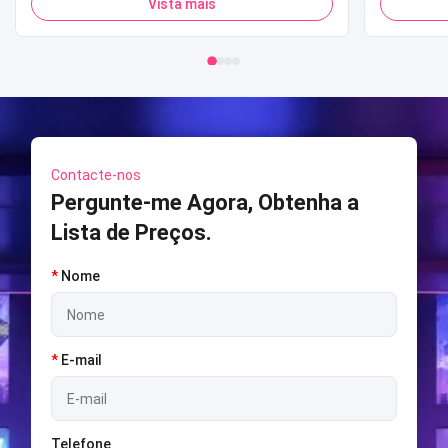
Vista mais
Adultos e Crianças para Venda
simula
Contacte-nos
Pergunte-me Agora, Obtenha a
Lista de Preços.
*
Nome
*
E-mail
Telefone