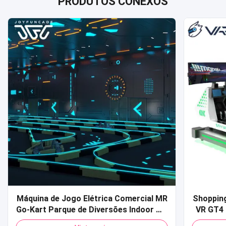
PRODUTOS CONEXOS
Máquina de Jogo Elétrica Comercial MR
Shopping
Go-Kart Parque de Diversões Indoor MR
VR GT4 
Go Karting Carros de Choque para
de corri