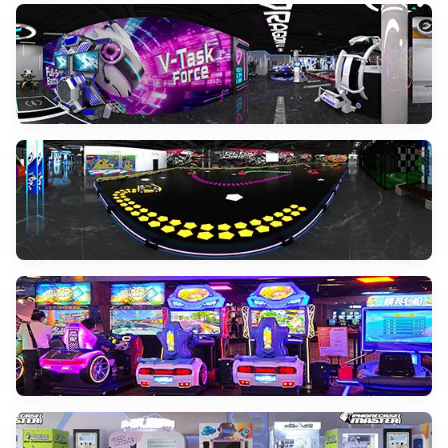
Soluções de realidade virtual de sentido
completo
VISTA MAIS
Cinema imersivo
VISTA MAIS
Jogo de Projeção Interativa
VISTA MAIS
Simulador Desportivo