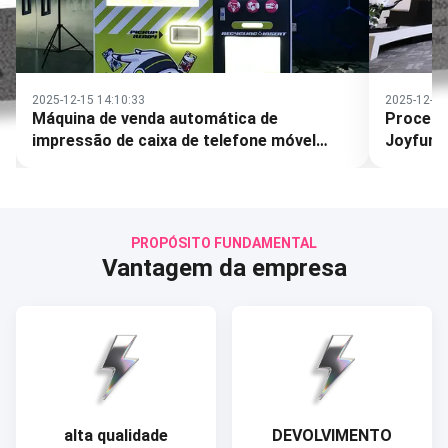
2025-12-12 14:30:04
2025-12-10
Processo de Fabricação da Máquina
Como Es
Joyfuncade Arcade
para o 
PROPÓSITO FUNDAMENTAL
Vantagem da empresa
alta qualidade
DEVOLVIMENTO