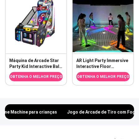
4D
Máquina de Arcade Star
AR Light Party Immersive
Party Kid Interactive Ball
Interactive Floor
Toss Ticket Redemption
Projection System para
OBTENHA O MELHOR PREÇO
OBTENHA O MELHOR PREÇO
Game
espaços comerciais
as
Jogo de Arcade de Tiro com Fogo Operado por Moedas para