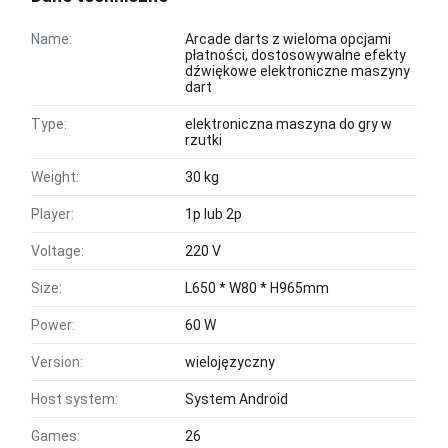
Name:
Arcade darts z wieloma opcjami
płatności, dostosowywalne efekty
dźwiękowe elektroniczne maszyny
dart
Type:
elektroniczna maszyna do gry w
rzutki
Weight:
30 kg
Player:
1p lub 2p
Voltage:
220 V
Size:
L650 * W80 * H965mm
Power:
60 W
Version:
wielojęzyczny
Host system:
System Android
Games:
26