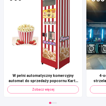
W pełni automatyczny komercyjny
4-o
automat do sprzedaży popcornu Karta
strzel
kredytowa Płatność kodem QR
Komer
Zobacz więcej
Automat do sprzedaży popcornu dla
monetą 
centrum handlowego
Arcade