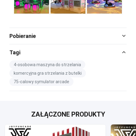
Pobieranie
Catalog Download.pdf
Tagi
PDF
4-osobowa maszyna do strzelania
komercyjna gra strzelania z butelki
75-calowy symulator arcade
ZAŁĄCZONE PRODUKTY