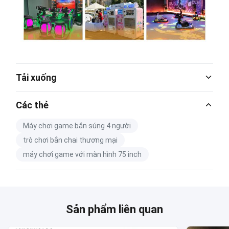
Tải xuống
Catalog Download.pdf
Các thẻ
PDF
Máy chơi game bắn súng 4 người
trò chơi bắn chai thương mại
máy chơi game với màn hình 75 inch
Sản phẩm liên quan