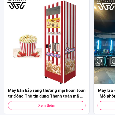
Máy bán bắp rang thương mại hoàn toàn
Máy trò 
tự động Thẻ tín dụng Thanh toán mã QR
Mô phỏn
Máy bán bắp rang tự động cho trung
xu thươ
Xem thêm
tâm mua sắm
Máy bắ