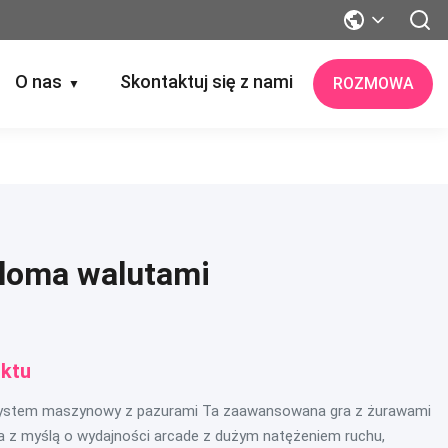
O nas
Skontaktuj się z nami
ROZMOWA
▼
eloma walutami
ktu
 system maszynowy z pazurami Ta zaawansowana gra z żurawami
a z myślą o wydajności arcade z dużym natężeniem ruchu,