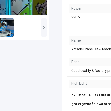
Power:
220 V
Name:
Arcade Crane Claw Mach
Price:
Good quality & factory pr
High Light:
komercyjna maszyna a
gra zręcznościowa strz