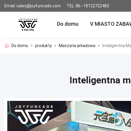
Email: sales@joyfuncade.com
TEL: 86--18122722483
Do domu
V MIASTO ZABA
Do domu
>
produkty
>
Maszyna arkadowa
>
Inteligentna 
Inteligentna 