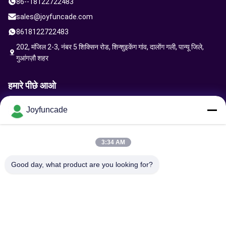
86--18122722483
sales@joyfuncade.com
8618122722483
202, मंजिल 2-3, नंबर 5 शिक्सिन रोड, शिन्शुइकेंग गांव, दालोंग गली, पान्यू जिले,
गुआंगज़ौ शहर
हमारे पीछे आओ
Joyfuncade
अनुरोध भेजें
3:34 AM
Good day, what product are you looking for?