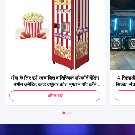
मॉल के लिए पूर्ण स्वचालित वाणिज्यिक पॉपकॉर्न वेंडिंग
4-खिलाड़ी
मशीन क्रेडिट कार्ड क्यूआर कोड भुगतान पॉप कॉर्न
सिक्का सं
वेंडिंग मशीन
शूटिंग 
अधिक देखें