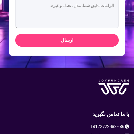
ارسال
با ما تماس بگیرید
86--18122722483