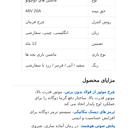
نوع
ماشين هاي کوچولو
حق بیمه
48V 20A
روش کنترل
چرخ فرمان
زبان
انگلیسی، چینی، سفارشی
تضمین
12 ماه
نوع بازی
ماشين بازي بچه ها
رنگ
سفید / آبی / قرمز / زرد یا سفارشی
مزایای محصول
چرخ موتور از فولاد بدون برس
- موتور قدرت بالا،
موتور قدرت بالا، ساختار دفع گرما دوگانه را برای
عملکرد اوج پایدار اتخاذ می کند
ترمز های دیسک مکانیکی
- سیستم ترمز دوگانه برای
افزایش حساسیت و ایمنی
پخش صوتی هوشمند
- در زمان آماده سازی، شروع،