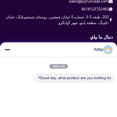
sales@joyfuncade.com
8618122722483
202، طبقه 2-3، شماره 5 خیابان شیشین، روستای شینشویکنگ، خیابان
دالونگ، منطقه پانیو، شهر گوانگژو
دنبال ما بياي
Abby
ارسال درخواست
5:12 AM
Good day, what product are you looking for?