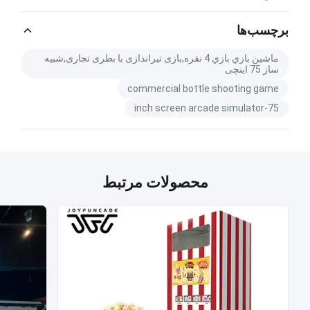
Catalog Download.pdf
PDF
برچسب‌ها
ماشين بازي بازي 4 نفره,بازی تیراندازی با بطری تجاری,شبیه
ساز 75 اینچی
commercial bottle shooting game
75-inch screen arcade simulator
محصولات مرتبط