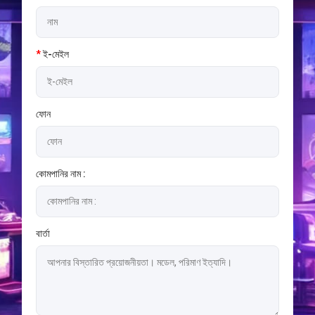
*
ই-মেইল
ফোন
কোমপানির নাম :
বার্তা