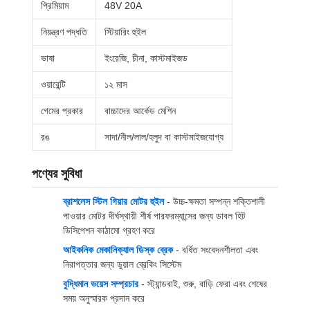
প্রিমিয়াম
48V 20A
নিয়ন্ত্রণ পদ্ধতি
স্টিয়ারিং হুইল
ভাষা
ইংরেজি, চীনা, কাস্টমাইজড
ওয়ারেন্টি
১২ মাস
গেমের প্রকার
বাচ্চাদের আর্কেড মেশিন
রঙ
সাদা/নীল/লাল/হলুদ বা কাস্টমাইজযোগ্য
পণ্যের সুবিধা
ব্রাশলেস স্টিল গিয়ার মোটর হুইল
- উচ্চ-ক্ষমতা সম্পন্ন শক্তিশালী
পাওয়ার মোটর দীর্ঘস্থায়ী শীর্ষ পারফরম্যান্সের জন্য ডাবল হিট
ডিসিপেশন কাঠামো গ্রহণ করে
আইকনিক মেকানিক্যাল ডিস্ক ব্রেক
- বর্ধিত সংবেদনশীলতা এবং
নিরাপত্তার জন্য ডুয়াল ব্রেকিং সিস্টেম
বুদ্ধিমান ভয়েস সম্প্রচার
- স্ট্যান্ডবাই, শুরু, বাড়ি ফেরা এবং শেষের
সময় অনুস্মারক প্রদান করে