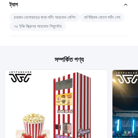
Catalog Download.pdf
ট্যাগ
PDF
চারজন খেলোয়াড়ের জন্য শুটিং আরকেড মেশিন
বাণিজ্যিক বোতল শুটিং গেম
৭৫ ইঞ্চি স্ক্রিনের আরকেড সিমুলেটর
সম্পর্কিত পণ্য