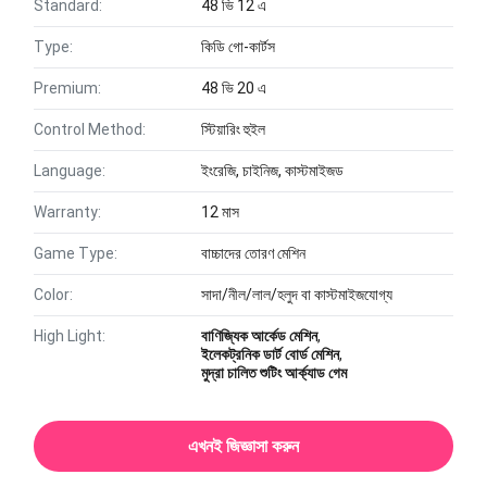
Standard:
48 ভি 12 এ
Type:
কিডি গো-কার্টস
Premium:
48 ভি 20 এ
Control Method:
স্টিয়ারিং হুইল
Language:
ইংরেজি, চাইনিজ, কাস্টমাইজড
Warranty:
12 মাস
Game Type:
বাচ্চাদের তোরণ মেশিন
Color:
সাদা/নীল/লাল/হলুদ বা কাস্টমাইজযোগ্য
High Light:
বাণিজ্যিক আর্কেড মেশিন
,
ইলেকট্রনিক ডার্ট বোর্ড মেশিন
,
মুদ্রা চালিত শুটিং আর্ক্যাড গেম
এখনই জিজ্ঞাসা করুন