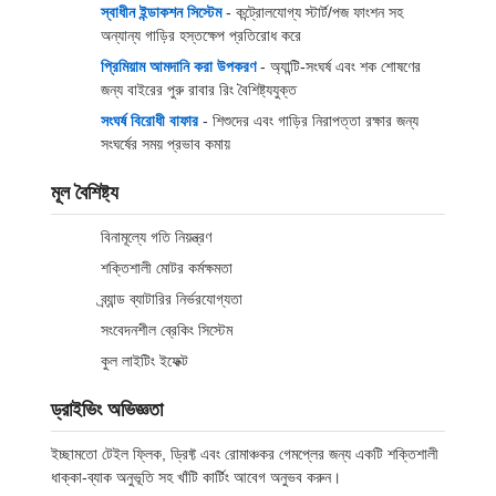
স্বাধীন ইন্ডাকশন সিস্টেম
- কন্ট্রোলযোগ্য স্টার্ট/পজ ফাংশন সহ
অন্যান্য গাড়ির হস্তক্ষেপ প্রতিরোধ করে
প্রিমিয়াম আমদানি করা উপকরণ
- অ্যান্টি-সংঘর্ষ এবং শক শোষণের
জন্য বাইরের পুরু রাবার রিং বৈশিষ্ট্যযুক্ত
সংঘর্ষ বিরোধী বাফার
- শিশুদের এবং গাড়ির নিরাপত্তা রক্ষার জন্য
সংঘর্ষের সময় প্রভাব কমায়
মূল বৈশিষ্ট্য
বিনামূল্যে গতি নিয়ন্ত্রণ
শক্তিশালী মোটর কর্মক্ষমতা
ব্র্যান্ড ব্যাটারির নির্ভরযোগ্যতা
সংবেদনশীল ব্রেকিং সিস্টেম
কুল লাইটিং ইফেক্ট
ড্রাইভিং অভিজ্ঞতা
ইচ্ছামতো টেইল ফ্লিক, ড্রিফ্ট এবং রোমাঞ্চকর গেমপ্লের জন্য একটি শক্তিশালী
ধাক্কা-ব্যাক অনুভূতি সহ খাঁটি কার্টিং আবেগ অনুভব করুন।