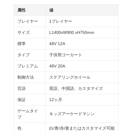
属性
値
プレイヤー
1プレイヤー
サイズ
L1400xW900 xH750mm
標準
48V 12A
タイプ
子供用ゴーカート
プレミアム
48V 20A
制御方法
ステアリングホイール
言語
英語、中国語、カスタマイズ
保証
12ヶ月
ゲームタイ
キッズアーケードマシン
プ
色
白/青/赤/黄またはカスタマイズ可能