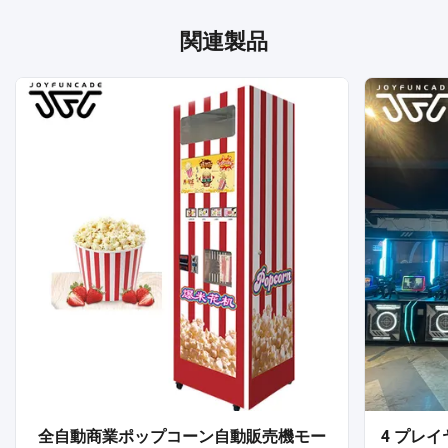
関連製品
全自動商業ポップコーン自動販売機モー
4 プレ