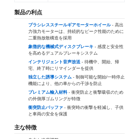
製品の利点
ブラシレススチールギアモーターホイール
- 高出
力強力モーターは、持続的なピーク性能のために
二重熱放散構造を採用
象徴的な機械式ディスクブレーキ
- 感度と安全性
を高めるデュアルブレーキシステム
インテリジェント音声放送
- 待機中、開始、帰
宅、終了時にリマインダーを提供
独立した誘導システム
- 制御可能な開始/一時停止
機能により、他の車からの干渉を防止
プレミアム輸入材料
- 衝突防止と衝撃吸収のため
の外側厚ゴムリングが特徴
衝突防止バッファ
- 衝突時の衝撃を軽減し、子供
と車両の安全を保護
主な特徴