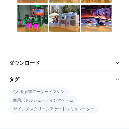
ダウンロード
Catalog Download.pdf
PDF
タグ
4人用 射撃アーケードマシン
商用ボトルシューティングゲーム
75インチスクリーンアケードシミュレーター