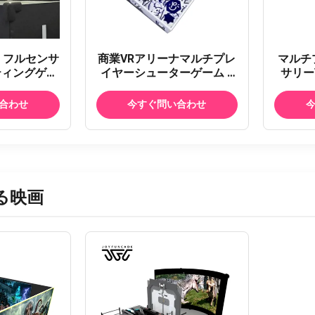
 フルセンサ
商業VRアリーナマルチプレ
マルチ
ティングゲー
イヤーシューターゲーム 4
サリー
チプレイヤー
人プレイ 74m²
娯楽用場
グアリーナ
ーロー
合わせ
今すぐ問い合わせ
る映画