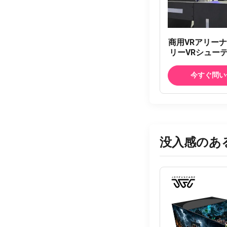
商用VRアリーナ
リーVRシュー
ム 大規模マル
シューティン
今すぐ問い
没入感のあ