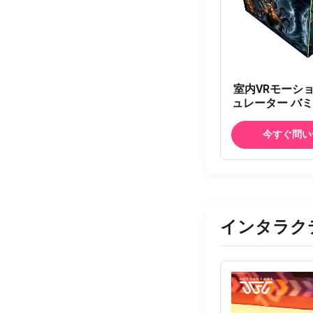
室内VRモーシ
ュレーター バミ
ベンチャー映画
ための飛行9
今すぐ問い
インタラク