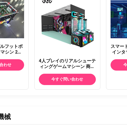
ルフットボ
スマート
マシン 2人
インタ
ールサッカ
ュレー
4人プレイのリアルシューテ
レミアム電子
ト矢撃シ
合わせ
ィングゲームマシーン 商業
ーブル アミ
ィード
用肺動アーケード銃シミュ
ンター用商
矢撃ア
レーター サカギQ3/Q4 リア
今すぐ問い合わせ
ットボール
ンター
ルシューティングシミュレ
ーター
ーター リコール銃 ゴム弾付
きアーケード
機械