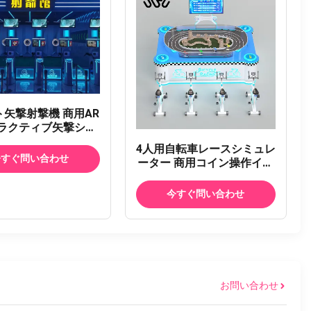
矢撃射撃機 商用AR
ラクティブ矢撃シミ
ター インテリジェン
4人用自転車レースシミュレ
ミュレーター 4Dフ
今すぐ問い合わせ
ーター 商用コイン操作イン
バック スマート商用
タラクティブスポーツアー
ーケードゲーム機 エ
ケード バイクレースアーケ
今すぐ問い合わせ
テインメントセンタ
ードマシン スポーツパーク
ー用
のためのインベッシブフィ
ットネスサイクリングシミ
ュレーター
お問い合わせ