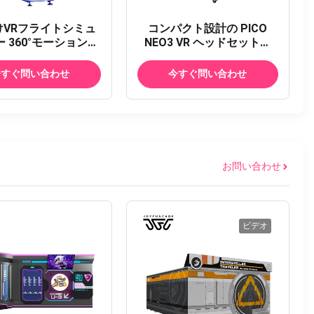
けVRフライトシミュ
コンパクト設計の PICO
 360°モーション回
NEO3 VR ヘッドセットと
宙戦闘機 4D風効果付
43 インチ HD ディスプレイ
代VRフライトシミュ
を備えた真新しい VR シュ
今すぐ問い合わせ
今すぐ問い合わせ
レーター
ーティング シミュレーター
アーケード マシン
お問い合わせ
ビデオ