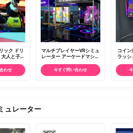
トリック ドリ
マルチプレイヤーVRシミュ
コイン
 大人と子供
レーター アーケードマシン
ラッシ
 容量
VR メタバース モーション
ツマシ
スペース モジュールズーム
合わせ
今すぐ問い合わせ
シミュレーター VR 宇宙 モ
ーション スペース アーケー
ドマシン メタバース ポップ
アップ シミュレーター エン
ターテインメント センター
用 ステーション
ミュレーター