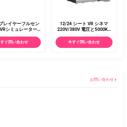
プレイヤーフルセン
12/24 シート VR シネマ
VRシミュレーター.
220V/380V 電圧と5000KG
として84m2のフリ
重量で 浸透的な劇場体験
ミングVRアリーナ.
今すぐ問い合わせ
今すぐ問い合わせ
お問い合わせ