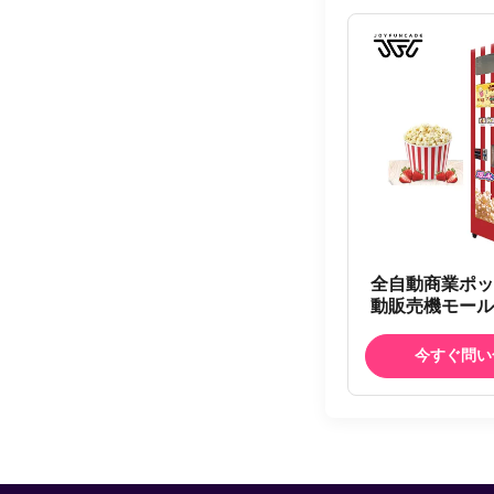
全自動商業ポッ
動販売機モール
トカードQRコ
ップコーン自
今すぐ問い