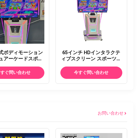
式ボディモーション
65インチ HDインタラクテ
ュアーケードスポー
ィブスクリーン スポーツゲ
ン販売用、フルーツ
ーム機 2人のプレイヤー向
カットゲーム機
け モーションセンシング
今すぐ問い合わせ
今すぐ問い合わせ
お問い合わせ