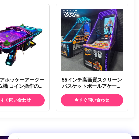
エアホッケーアークー
55インチ高画質スクリーン
ム機 コイン操作の商
バスケットボールアケード
チボールアークード
マシン 商用28ユニットリン
レミアムミニエアホッ
クドスポーツシミュレータ
今すぐ問い合わせ
今すぐ問い合わせ
ーブル チケットの支
ー デラックスバスケットボ
きの重用ファイバー
ールマシン 重量硬貨操作電
ススポーツテーブル
子バスケットボールゲーム