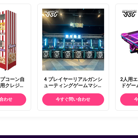
プコーン自
4 プレイヤーリアルガンシ
2人用
用クレジッ
ューティングゲームマシン
ドゲー
ード支払いポ
商業コイン式スポーツシミ
用マル
動販売機
ュレータースポーツ Q3/Q4
機 プ
合わせ
今すぐ問い合わせ
モデルシューティングアー
ケーテ
ケードマシン FEC 用実弾シ
払い付
ミュレーションゲーム
グラ