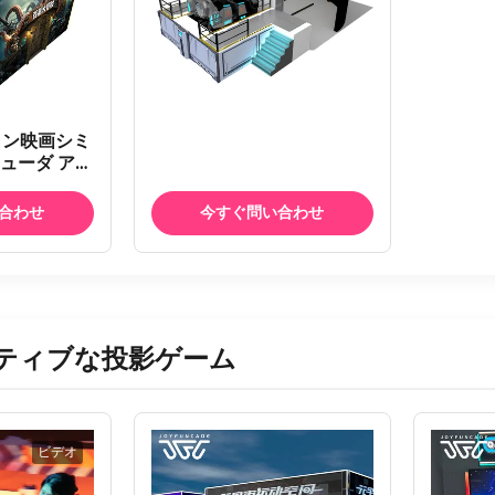
ョン映画シミ
ューダ アド
 冒険公園の
D映画館
合わせ
今すぐ問い合わせ
ティブな投影ゲーム
ビデオ