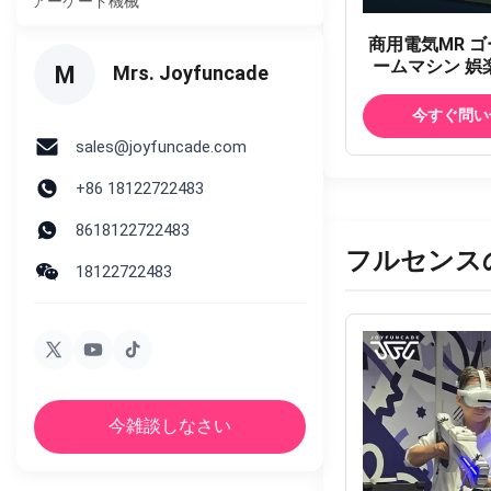
アーケード機械
商用電気MR ゴ
ームマシン 娯
M
Mrs. Joyfuncade
MR ゴーカート
バンパーカ
今すぐ問い
sales@joyfuncade.com
+86 18122722483
8618122722483
フルセンス
18122722483
今雑談しなさい