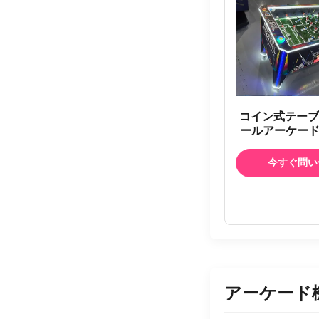
コイン式テーブ
ールアーケード
用商業フーズボ
ーテーブル プ
今すぐ問い
フーズボールテ
ューズメントセ
業アーケードフ
シミュレ
アーケード