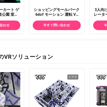
ーカート ゲ
ショッピングモールパーク
3人向
楽公園 室内
6dof モーション 運転 VR
レーター
 成人と子供
GT4 ウルトラレースシミュ
転 宇
ー 販売
レーター F1 レーシングカ
き次世
合わせ
今すぐ問い合わせ
ー VR 3 スクリーン レーシ
ングカー 仮想現実シミュレ
ーター 販売
のVRソリューション
ビデオ