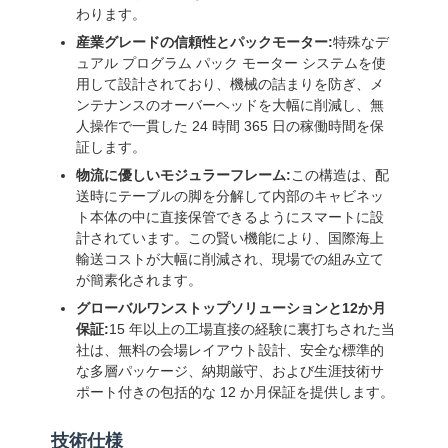
わります。
産業グレードの信頼性とパックモーター:
特殊なデ
ュアル プログラム パック モーター システムを使
用して設計されており、機械の詰まりを防ぎ、メ
ンテナンスのオーバーヘッドを大幅に削減し、無
人操作で一貫した 24 時間 365 日の稼働時間を保
証します。
物流に優しいモジュラーフレーム:
この構造は、配
送時にテーブルの脚を分解して内部のキャビネッ
ト本体の中に直接保管できるようにスマートに設
計されています。この賢い機能により、国際海上
輸送コストが大幅に削減され、現場での組み立て
が簡素化されます。
グローバルワンストップソリューションと12か月
保証:
15 年以上の工場直接の経験に裏打ちされた当
社は、無料の会場レイアウト設計、安全な標準的
な多層パッケージ、納期厳守、および生涯技術サ
ポート付きの包括的な 12 か月保証を提供します。
技術仕様