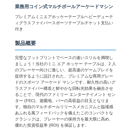
業務用コイン式マルチボールアーケードマシン
プレミアムミニエアホッケーテーブルヘビーデューテ
ィグラスファイバースポーツテーブルチケット支払い
付き
製品概要
完璧なフットプリントでペースの速いスリルを満喫し
ましょう！当社のミニ エア ホッケー テーブルは、2 人
のプレーヤー向けに激しい、超高速のゲームプレイを
提供するように設計された、プレミアムな商用グレー
ドのスポーツ アーケード マシンです。耐久性の高いグ
ラスファイバー構造と鮮やかな回転光効果を融合させ
ることで、現代のファミリー エンターテイメント セン
ター (FEC)、遊園地、バーの高収益の目玉となりま
す。独自のマルチボールリリースメカニズムと臨場感
あふれる風フィードバックを備えたこのコンパクトな
クラシックは、プレーヤーの保持力を最大限に高め、
優れた投資収益率 (ROI) を保証します。