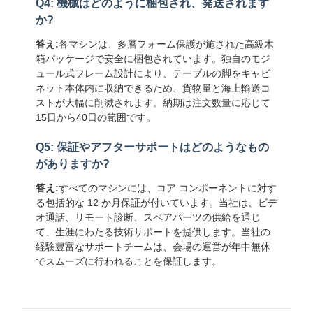
Q4: 機械はどのように梱包され、発送されます
か?
答え:
各マシンは、多層フォーム保護が施された高級木
箱パッケージで安全に梱包されています。独自のモジ
ュール式フレーム設計により、テーブルの脚をキャビ
ネット本体内に収納できるため、貨物量と海上輸送コ
ストが大幅に削減されます。納期は注文数量に応じて
15日から40日の範囲です。
Q5: 保証やアフターサポートはどのようなもの
がありますか?
答え:
すべてのマシンには、コア コンポーネントに対す
る包括的な 12 か月保証が付いています。当社は、ビデ
オ通話、リモート診断、スペアパーツの供給を通じ
て、生涯にわたる技術サポートを提供します。当社の
経験豊富なサポートチームは、会場の運営が年中無休
でスムーズに行われることを保証します。