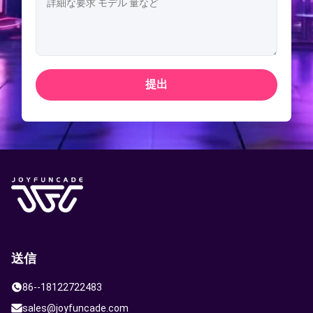
提出
送信
86--18122722483
sales@joyfuncade.com