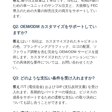
答え:
最小注文数量は 1 単位です。当社は、初期評価の
ための単一ユニットのサンプル注文と、大規模な FEC
導入のための大量の卸売注文の両方をサポートしてい
ます。
Q2: OEM/ODM カスタマイズをサポートしてい
ますか?
答え:
はい！当社は、カスタマイズされたキャビネット
の色、ブランディンググラフィック、ロゴの配置、ソ
フトウェア調整を含む完全な OEM/ODM サービスを提
供します。カスタマイズされたソリューションについ
ての具体的な要件については、お問い合わせくださ
い。
Q3: どのような支払い条件を受け入れますか?
答え:
T/T (電信送金) および D/P (支払反対文書) を受け
入れます。長期的なパートナーの場合は、ビジネスの
成長をサポートするための柔軟な支払いの取り決めに
ついても話し合うことができます。