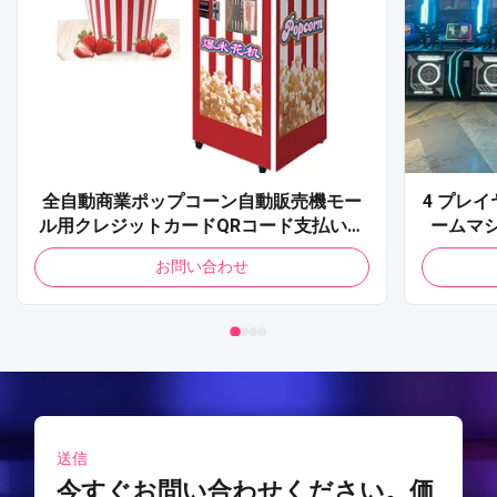
全自動商業ポップコーン自動販売機モー
4 プレ
ル用クレジットカードQRコード支払いポ
ームマ
ップコーン自動販売機
レーター
お問い合わせ
ィングア
送信
今すぐお問い合わせください。価