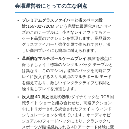
会場運営者にとっての主な利点
プレミアムグラスファイバーと省スペース設
計:
155×82×72CM という完璧に最適化されたサイ
ズのこのテーブルは、小さなレイアウトでもアー
ケード品質のアクションを実現します。高品質の
グラスファイバーと強化金属で作られており、激
しい商用プレイにも簡単に耐えられます。
革新的なマルチボールゲームプレイ:
興奮を沸点に
保ちましょう！標準のシングル パック テーブルと
は異なり、このマシンは追加のパックを同時にプ
レイに投入するスリル満点のマルチボール モード
を備えており、激しいインタラクティブな戦闘と
繰り返しプレイを推進します。
没入型 4D 風と照明の効果:
ダイナミックな RGB 回
転ライト ショーと組み合わせた、高速アクション
中にトリガーされる統合されたフェイス ウィンド
シミュレーションを備えています。オーディオビ
ジュアルのフィードバックにより、クラシックな
スポーツが臨場感あふれる 4D アーケード体験に変