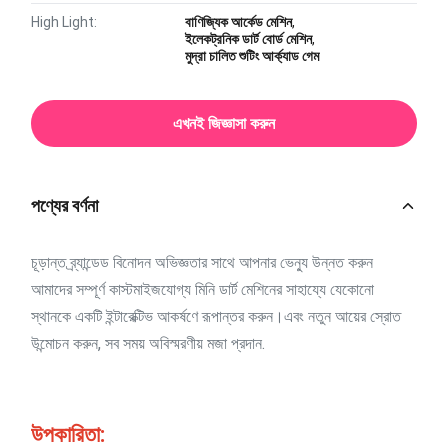
High Light:
বাণিজ্যিক আর্কেড মেশিন
,
ইলেকট্রনিক ডার্ট বোর্ড মেশিন
,
মুদ্রা চালিত শুটিং আর্ক্যাড গেম
এখনই জিজ্ঞাসা করুন
পণ্যের বর্ণনা
চূড়ান্ত ব্র্যান্ডেড বিনোদন অভিজ্ঞতার সাথে আপনার ভেন্যু উন্নত করুন
আমাদের সম্পূর্ণ কাস্টমাইজযোগ্য মিনি ডার্ট মেশিনের সাহায্যে যেকোনো
স্থানকে একটি ইন্টারেক্টিভ আকর্ষণে রূপান্তর করুন।এবং নতুন আয়ের স্রোত
উন্মোচন করুন, সব সময় অবিস্মরণীয় মজা প্রদান.
উপকারিতা: