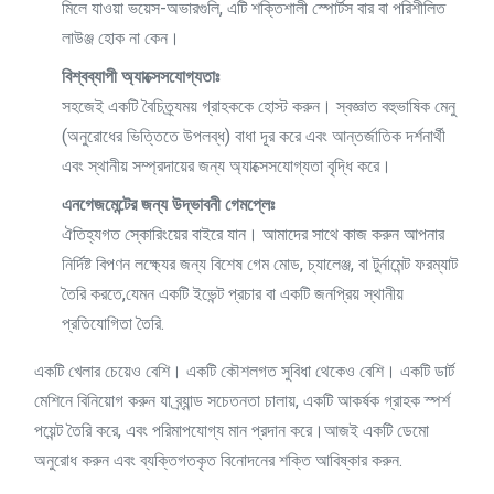
মিলে যাওয়া ভয়েস-অভারগুলি, এটি শক্তিশালী স্পোর্টস বার বা পরিশীলিত
লাউঞ্জ হোক না কেন।
বিশ্বব্যাপী অ্যাক্সেসযোগ্যতাঃ
সহজেই একটি বৈচিত্র্যময় গ্রাহককে হোস্ট করুন। স্বজ্ঞাত বহুভাষিক মেনু
(অনুরোধের ভিত্তিতে উপলব্ধ) বাধা দূর করে এবং আন্তর্জাতিক দর্শনার্থী
এবং স্থানীয় সম্প্রদায়ের জন্য অ্যাক্সেসযোগ্যতা বৃদ্ধি করে।
এনগেজমেন্টের জন্য উদ্ভাবনী গেমপ্লেঃ
ঐতিহ্যগত স্কোরিংয়ের বাইরে যান। আমাদের সাথে কাজ করুন আপনার
নির্দিষ্ট বিপণন লক্ষ্যের জন্য বিশেষ গেম মোড, চ্যালেঞ্জ, বা টুর্নামেন্ট ফরম্যাট
তৈরি করতে,যেমন একটি ইভেন্ট প্রচার বা একটি জনপ্রিয় স্থানীয়
প্রতিযোগিতা তৈরি.
একটি খেলার চেয়েও বেশি। একটি কৌশলগত সুবিধা থেকেও বেশি। একটি ডার্ট
মেশিনে বিনিয়োগ করুন যা ব্র্যান্ড সচেতনতা চালায়, একটি আকর্ষক গ্রাহক স্পর্শ
পয়েন্ট তৈরি করে, এবং পরিমাপযোগ্য মান প্রদান করে।আজই একটি ডেমো
অনুরোধ করুন এবং ব্যক্তিগতকৃত বিনোদনের শক্তি আবিষ্কার করুন.