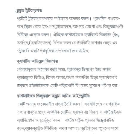
ব্র্যান্ড ইন্টিগ্রেশনঃ
প্রতিটি ইন্টারঅ্যাকশনকে স্পষ্টভাবে আপনার করুন। প্রাথমিক পাওয়ার-
আপ স্ক্রিন থেকে ইন-গেম ইন্টারফেসে, আপনার লোগো এবং ভিজ্যুয়ালগুলি
নির্বিঘ্নে এম্বেড করুন। ঐচ্ছিক কাস্টমাইজড ক্যাবিনেট ডিজাইন (রঙ,
সমাপ্তি,(অ্যাটিক্যালস) নিশ্চিত করুন যে ইউনিটটি আপনার ভেন্যু এর
সৌন্দর্যের একটি প্রাকৃতিক সম্প্রসারণ হয়ে উঠেছে.
ক্যাপটিভ অডিয়েন্স বিজ্ঞাপনঃ
খেলোয়াড়দের অপেক্ষা করার সময়, প্রাণবন্ত ডিসপ্লে উচ্চ সংজ্ঞা
প্রচারমূলক ভিডিও, বিশেষ অফার,অথবা আকর্ষণীয় চিত্র স্লাইডশো'র
মাধ্যমে ডাউনটাইমকে একটি শক্তিশালী বিপণনের সুযোগে পরিণত করা.
কাস্টমাইজড ভিজ্যুয়াল অ্যান্ড অডিও আইডেন্টিটিঃ
একটি অনন্য সংবেদনশীল যাত্রা তৈরি করুন। সরাসরি গেম এর গ্রাফিক্স
এবং রূপান্তর মধ্যে আঞ্চলিক মোটিভ, স্বাক্ষর রঙ স্কিম, বা কাস্টমাইজড
অ্যানিমেশন অন্তর্ভুক্ত করুন। কাস্টম সাউন্ড প্রভাব সিঙ্ক্রোনাইজ
করুন,ব্যাকগ্রাউন্ড মিউজিক, অথবা আপনার প্রতিষ্ঠানের স্পন্দনের সাথে