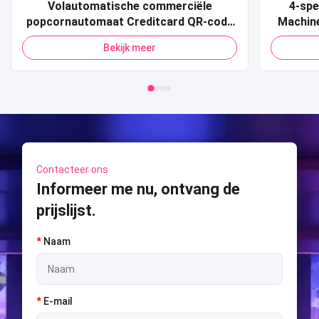
Volautomatische commerciële
4-spe
popcornautomaat Creditcard QR-code
Machin
Betaling Pop Corn-automaat voor
Sport 
Bekijk meer
winkelcentrum
Shooti
S
Contacteer ons
Informeer me nu, ontvang de
prijslijst.
*
Naam
*
E-mail