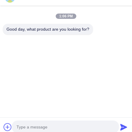
Verzoek verzenden
1:06 PM
Good day, what product are you looking for?
Verzend
Copyright © © 2025-2026 GuangZhou Joyfuncade Electronic Co., Ltd.. . Alle
rechten voorbehoudena..
Privacybeleid