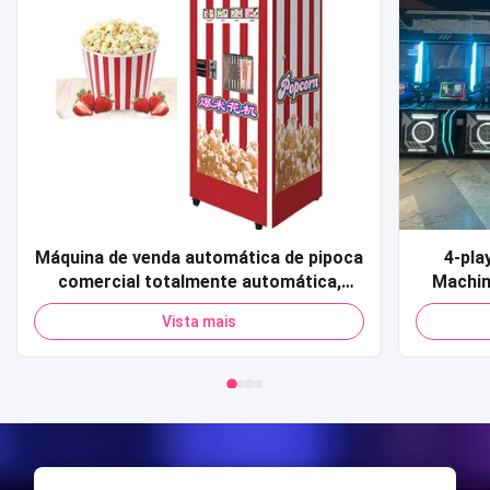
Máquina de venda automática de pipoca
4-pla
comercial totalmente automática,
Machin
cartão de crédito, código qr,
Sports 
Vista mais
pagamento, máquina de venda
Shoot
automática de pipoca para shopping
simula