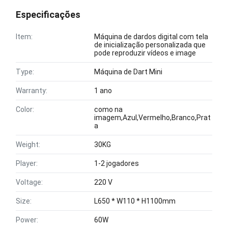
Especificações
Item:
Máquina de dardos digital com tela
de inicialização personalizada que
pode reproduzir vídeos e image
Type:
Máquina de Dart Mini
Warranty:
1 ano
Color:
como na
imagem,Azul,Vermelho,Branco,Prat
a
Weight:
30KG
Player:
1-2 jogadores
Voltage:
220 V
Size:
L650 * W110 * H1100mm
Power:
60W