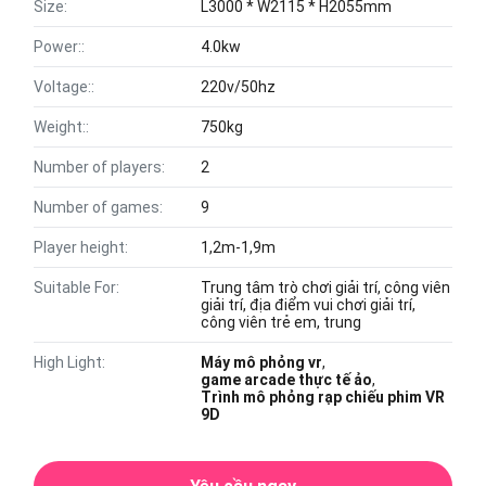
Size:
L3000 * W2115 * H2055mm
Power::
4.0kw
Voltage::
220v/50hz
Weight::
750kg
Number of players:
2
Number of games:
9
Player height:
1,2m-1,9m
Suitable For:
Trung tâm trò chơi giải trí, công viên
giải trí, địa điểm vui chơi giải trí,
công viên trẻ em, trung
High Light:
Máy mô phỏng vr
,
game arcade thực tế ảo
,
Trình mô phỏng rạp chiếu phim VR
9D