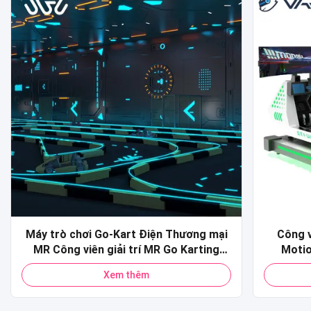
Máy trò chơi Go-Kart Điện Thương mại
Công 
MR Công viên giải trí MR Go Karting
Motio
trong nhà Xe điện đụng xe cho người
Simula
Xem thêm
lớn và trẻ em để bán
Car Raci