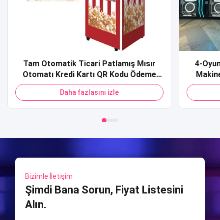
Tam Otomatik Ticari Patlamış Mısır
4-Oyun
Otomatı Kredi Kartı QR Kodu Ödeme
Makine
Alışveriş Merkezi için Patlamış Mısır
Spor S
Daha fazlasını izle
Otomatı
Ateşlem
Sim
Bizimle İletişim
Şimdi Bana Sorun, Fiyat Listesini
Alın.