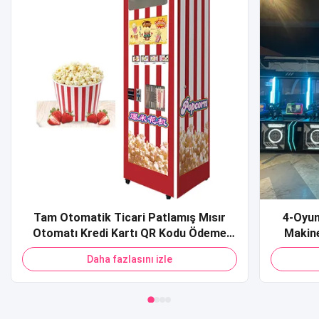
Tam Otomatik Ticari Patlamış Mısır
4-Oyun
Otomatı Kredi Kartı QR Kodu Ödeme
Makine
Alışveriş Merkezi için Patlamış Mısır
Spor S
Daha fazlasını izle
Otomatı
Ateşlem
Sim