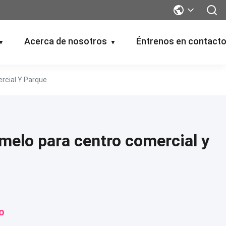
Acerca de nosotros
Éntrenos en contact
▼
▼
rcial Y Parque
melo para centro comercial y
o