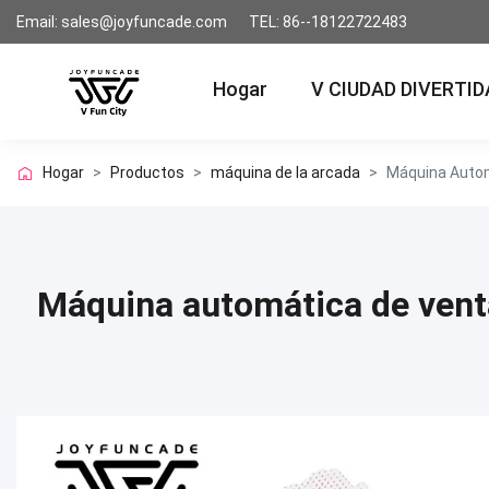
Email: sales@joyfuncade.com
TEL: 86--18122722483
Hogar
V CIUDAD DIVERTID
Hogar
>
Productos
>
máquina de la arcada
>
Máquina Autom
Máquina automática de venta