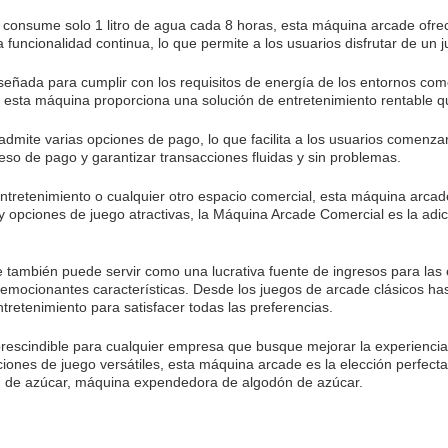
onsume solo 1 litro de agua cada 8 horas, esta máquina arcade ofrec
ncionalidad continua, lo que permite a los usuarios disfrutar de un ju
eñada para cumplir con los requisitos de energía de los entornos come
esta máquina proporciona una solución de entretenimiento rentable q
te varias opciones de pago, lo que facilita a los usuarios comenzar a
ceso de pago y garantizar transacciones fluidas y sin problemas.
ntretenimiento o cualquier otro espacio comercial, esta máquina arcad
y opciones de juego atractivas, la Máquina Arcade Comercial es la adi
también puede servir como una lucrativa fuente de ingresos para las 
us emocionantes características. Desde los juegos de arcade clásicos ha
etenimiento para satisfacer todas las preferencias.
escindible para cualquier empresa que busque mejorar la experiencia d
ciones de juego versátiles, esta máquina arcade es la elección perfect
 de azúcar, máquina expendedora de algodón de azúcar.