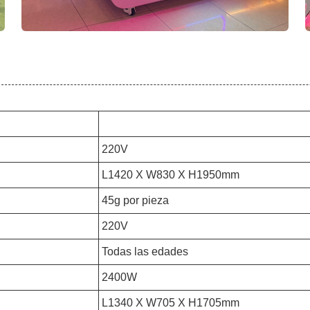
220V
L1420 X W830 X H1950mm
45g por pieza
220V
Todas las edades
2400W
L1340 X W705 X H1705mm