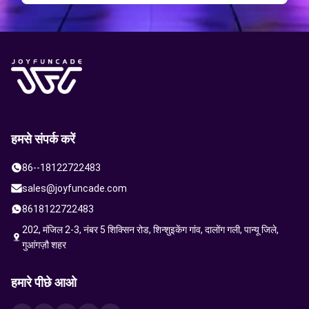
हमसे संपर्क करें
86--18122722483
sales@joyfuncade.com
8618122722483
202, मंजिल 2-3, नंबर 5 शिक्सिन रोड, शिन्शुइकेंग गांव, दालोंग गली, पान्यू जिले,
गुआंगज़ौ शहर
हमारे पीछे आओ