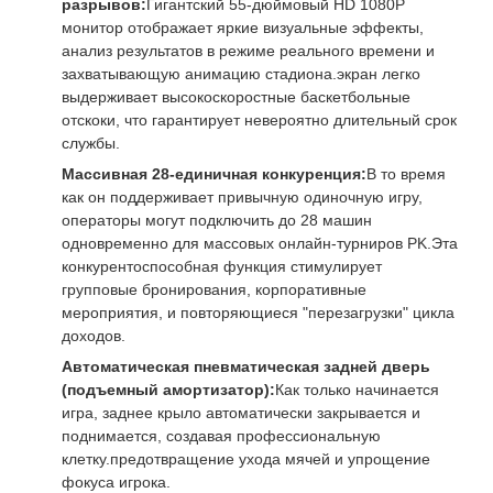
разрывов:
Гигантский 55-дюймовый HD 1080P
монитор отображает яркие визуальные эффекты,
анализ результатов в режиме реального времени и
захватывающую анимацию стадиона.экран легко
выдерживает высокоскоростные баскетбольные
отскоки, что гарантирует невероятно длительный срок
службы.
Массивная 28-единичная конкуренция:
В то время
как он поддерживает привычную одиночную игру,
операторы могут подключить до 28 машин
одновременно для массовых онлайн-турниров PK.Эта
конкурентоспособная функция стимулирует
групповые бронирования, корпоративные
мероприятия, и повторяющиеся "перезагрузки" цикла
доходов.
Автоматическая пневматическая задней дверь
(подъемный амортизатор):
Как только начинается
игра, заднее крыло автоматически закрывается и
поднимается, создавая профессиональную
клетку.предотвращение ухода мячей и упрощение
фокуса игрока.