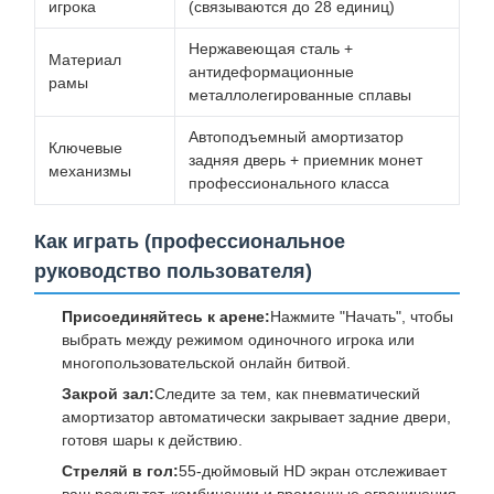
игрока
(связываются до 28 единиц)
Нержавеющая сталь +
Материал
антидеформационные
рамы
металлолегированные сплавы
Автоподъемный амортизатор
Ключевые
задняя дверь + приемник монет
механизмы
профессионального класса
Как играть (профессиональное
руководство пользователя)
Присоединяйтесь к арене:
Нажмите "Начать", чтобы
выбрать между режимом одиночного игрока или
многопользовательской онлайн битвой.
Закрой зал:
Следите за тем, как пневматический
амортизатор автоматически закрывает задние двери,
готовя шары к действию.
Стреляй в гол:
55-дюймовый HD экран отслеживает
ваш результат, комбинации и временные ограничения