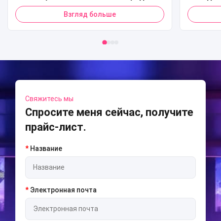
попкорна, кредитная карта, QR-код,
Коммер
Взгляд больше
торговый автомат по продаже
спорти
попкорна для торгового центра
Мод
машино
Свяжитесь мы
Спросите меня сейчас, получите
прайс-лист.
*
Название
*
Электронная почта