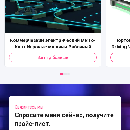
Коммерческий электрический MR Го-
Торго
Карт Игровые машины Забавный
Driving 
парк Внутренний MR Го-Карт
Racing
Взгляд больше
Взрослые и дети Автомобили для
Virtual
бампера для продажи
Свяжитесь мы
Спросите меня сейчас, получите
прайс-лист.