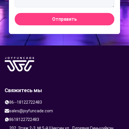
Отправить
Свяжитесь мы
86--18122722483
sales@joyfuncade.com
8618122722483
202, Этаж 2-3, № 5-й Шиксин ул., Деревня Синьшуйкэн,