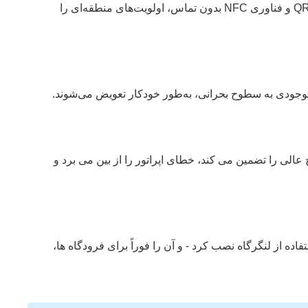
به راحتی پول نقد را برای هر جمعیتی فعال کنید. علاوه بر پرداخت‌های نقدی/کارت، سازگاری کیف پول با کد QR (Alipay، WeChat) و فناوری NFC بدون تماس، اولویت‌های منطقه‌ای را
وجودی به سطوح بحرانی، به‌طور خودکار تعویض می‌شوند.
لی را تضمین می کند، خطای اپراتور را از بین می برد و
ا باز کنید. قاب فضای بهینه شده (کوچکتر از یک باجه تلفن) را می توان تنها در 15 دقیقه با استفاده از لنگرگاه نصب کرد - و آن را فوراً برای فرودگاه ها،