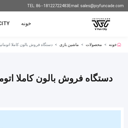
TEL: 86--18122722483
Email: sales@joyfuncade.com
خونه
CITY
خونه
>
محصولات
>
ماشین بازی
>
دستگاه فروش بالون کاملا اتومات
دستگاه فروش بالون کاملا اتو