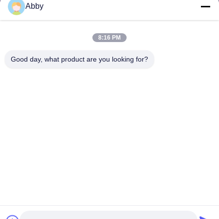
Abby
अनुरोध भेजें
8:16 PM
Good day, what product are you looking for?
भेजना
कॉपीराइट © © 2025-2026 GuangZhou Joyfuncade Electronic Co., Ltd.. सभी
अधिकार सुरक्षित हैं।.
गोपनीयता नीति