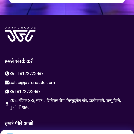
हमसे संपर्क करें
86--18122722483
sales@joyfuncade.com
8618122722483
202, मंजिल 2-3, नंबर 5 शिक्सिन रोड, शिन्शुइकेंग गांव, दालोंग गली, पान्यू जिले,
गुआंगज़ौ शहर
हमारे पीछे आओ