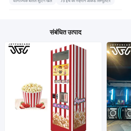
वाणिज्यिक बोतल शूटिंग खेल
75 इंच का स्क्रीन आर्केड सिम्युलेटर
संबंधित उत्पाद