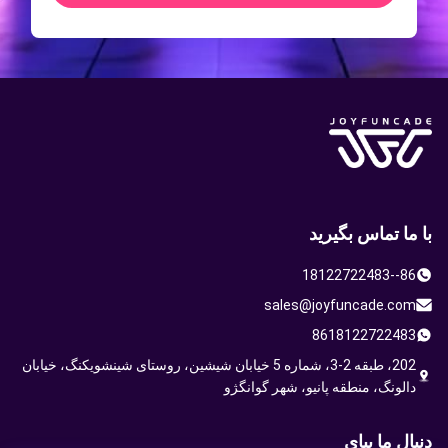
با ما تماس بگیرید
86--18122722483
sales@joyfuncade.com
8618122722483
202، طبقه 2-3، شماره 5 خیابان شیشین، روستای شینشویکنگ، خیابان
دالونگ، منطقه پانیو، شهر گوانگژو
دنبال ما بياي