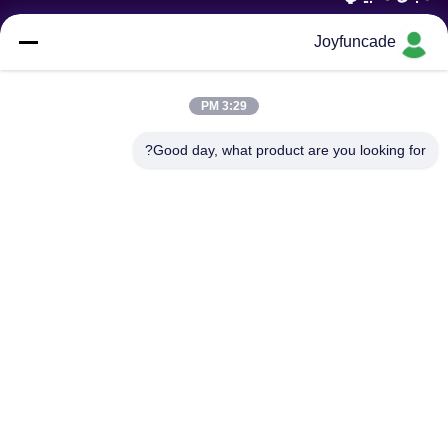
Joyfuncade
ارسال درخواست
3:29 PM
Good day, what product are you looking for?
بفرست
حق چاپ © 2025-2026 GuangZhou Joyfuncade Electronic Co., Ltd.. تمام حقوق