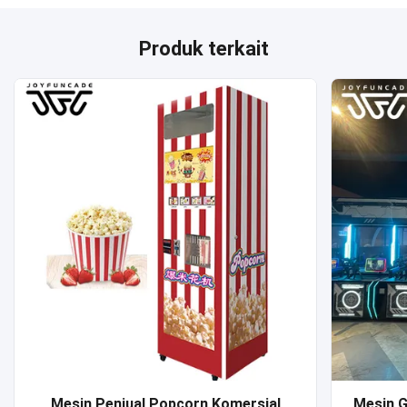
Produk terkait
Mesin Penjual Popcorn Komersial
Mesin G