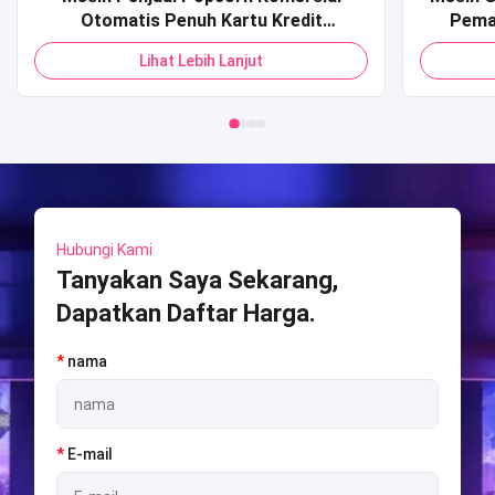
Otomatis Penuh Kartu Kredit
Pema
Pembayaran Kode QR Mesin Penjual
Dioper
Lihat Lebih Lanjut
Pop Corn untuk Mall
Mesin 
Game 
Hubungi Kami
Tanyakan Saya Sekarang,
Dapatkan Daftar Harga.
*
nama
*
E-mail