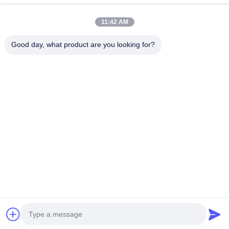
Kirim Permintaan
11:42 AM
Good day, what product are you looking for?
Kirim
Hak Cipta © © 2025-2026 GuangZhou Joyfuncade Electronic Co., Ltd..
Semua hak dilindungi..
Kebijakan Privasi