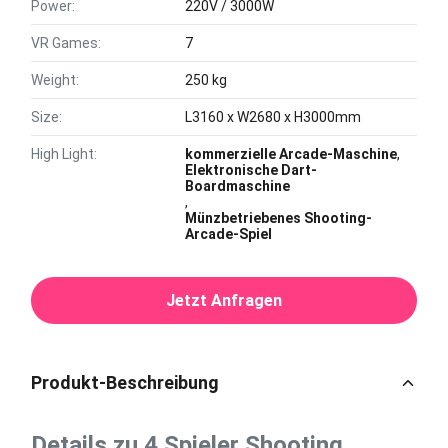
Power:
220V / 3000W
VR Games:
7
Weight:
250 kg
Size:
L3160 x W2680 x H3000mm
High Light:
kommerzielle Arcade-Maschine
,
Elektronische Dart-
Boardmaschine
,
Münzbetriebenes Shooting-
Arcade-Spiel
Jetzt Anfragen
Produkt-Beschreibung
Details zu 4 Spieler Shooting