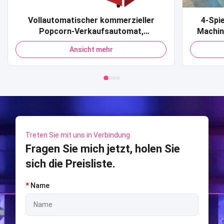
Vollautomatischer kommerzieller
4-Spi
Popcorn-Verkaufsautomat,
Machin
Kreditkarte, QR-Code, Zahlung,
Sport 
Ansicht mehr
Popcorn-Verkaufsautomat für
Shooti
Einkaufszentrum
S
Treten Sie mit uns in Verbindung
Fragen Sie mich jetzt, holen Sie
sich die Preisliste.
*
Name