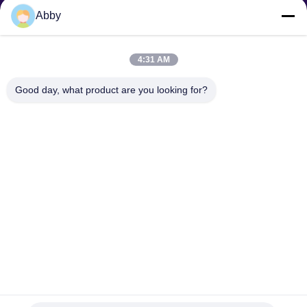
Abby
Anfrage senden
4:31 AM
Good day, what product are you looking for?
Senden Sie
Urheberrecht © 2025-2026 GuangZhou Joyfuncade Electronic Co., Ltd.. . Alle
Rechte vorbehalten..
Privacy policy