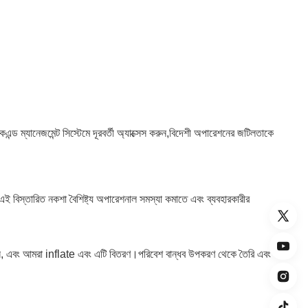
াকএন্ড ম্যানেজমেন্ট সিস্টেমে দূরবর্তী অ্যাক্সেস করুন,বিদেশী অপারেশনের জটিলতাকে
ত।এই বিস্তারিত নকশা বৈশিষ্ট্য অপারেশনাল সমস্যা কমাতে এবং ব্যবহারকারীর
দান করুন, এবং আমরা inflate এবং এটি বিতরণ।পরিবেশ বান্ধব উপকরণ থেকে তৈরি এবং