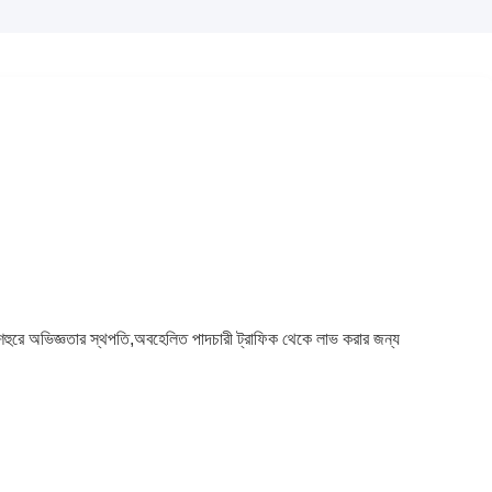
া শহুরে অভিজ্ঞতার স্থপতি,অবহেলিত পাদচারী ট্রাফিক থেকে লাভ করার জন্য