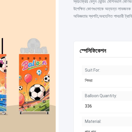
স্বয়ংক্রিয় বেলুন ভেন্ডিং মেশিনগুলি ক
উপেক্ষিত কোণগুলোকে অত্যন্ত লাভজনক ইন্ট
অভিজ্ঞতার স্থপতি,অবহেলিত পাদচারী ট্রা
স্পেসিফিকেশন
Suit For:
শিশুরা
Balloon Quantity:
336
Material:
পাত ধাতু