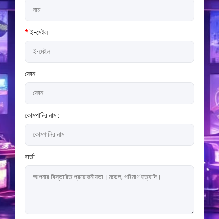
*
ই-মেইল
ফোন
কোমপানির নাম :
বার্তা