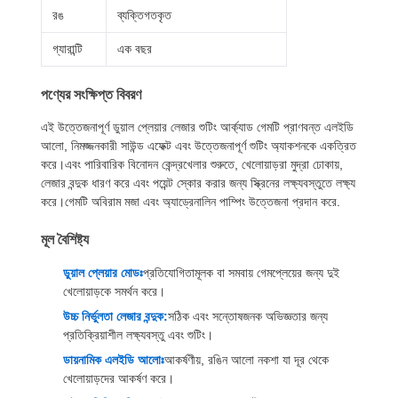
রঙ
ব্যক্তিগতকৃত
গ্যারান্টি
এক বছর
পণ্যের সংক্ষিপ্ত বিবরণ
এই উত্তেজনাপূর্ণ ডুয়াল প্লেয়ার লেজার শুটিং আর্ক্যাড গেমটি প্রাণবন্ত এলইডি
আলো, নিমজ্জনকারী সাউন্ড এফেক্ট এবং উত্তেজনাপূর্ণ শুটিং অ্যাকশনকে একত্রিত
করে।এবং পারিবারিক বিনোদন কেন্দ্রখেলার শুরুতে, খেলোয়াড়রা মুদ্রা ঢোকায়,
লেজার বন্দুক ধারণ করে এবং পয়েন্ট স্কোর করার জন্য স্ক্রিনের লক্ষ্যবস্তুতে লক্ষ্য
করে।গেমটি অবিরাম মজা এবং অ্যাড্রেনালিন পাম্পিং উত্তেজনা প্রদান করে.
মূল বৈশিষ্ট্য
ডুয়াল প্লেয়ার মোডঃ
প্রতিযোগিতামূলক বা সমবায় গেমপ্লেয়ের জন্য দুই
খেলোয়াড়কে সমর্থন করে।
উচ্চ নির্ভুলতা লেজার বন্দুক:
সঠিক এবং সন্তোষজনক অভিজ্ঞতার জন্য
প্রতিক্রিয়াশীল লক্ষ্যবস্তু এবং শুটিং।
ডায়নামিক এলইডি আলোঃ
আকর্ষণীয়, রঙিন আলো নকশা যা দূর থেকে
খেলোয়াড়দের আকর্ষণ করে।