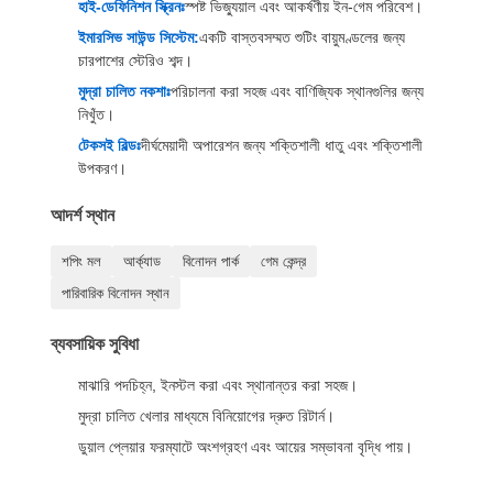
হাই-ডেফিনিশন স্ক্রিনঃ
স্পষ্ট ভিজ্যুয়াল এবং আকর্ষণীয় ইন-গেম পরিবেশ।
ইমারসিভ সাউন্ড সিস্টেম:
একটি বাস্তবসম্মত শুটিং বায়ুমণ্ডলের জন্য
চারপাশের স্টেরিও শব্দ।
মুদ্রা চালিত নকশাঃ
পরিচালনা করা সহজ এবং বাণিজ্যিক স্থানগুলির জন্য
নিখুঁত।
টেকসই বিল্ডঃ
দীর্ঘমেয়াদী অপারেশন জন্য শক্তিশালী ধাতু এবং শক্তিশালী
উপকরণ।
আদর্শ স্থান
শপিং মল
আর্ক্যাড
বিনোদন পার্ক
গেম কেন্দ্র
পারিবারিক বিনোদন স্থান
ব্যবসায়িক সুবিধা
মাঝারি পদচিহ্ন, ইনস্টল করা এবং স্থানান্তর করা সহজ।
মুদ্রা চালিত খেলার মাধ্যমে বিনিয়োগের দ্রুত রিটার্ন।
ডুয়াল প্লেয়ার ফরম্যাটে অংশগ্রহণ এবং আয়ের সম্ভাবনা বৃদ্ধি পায়।