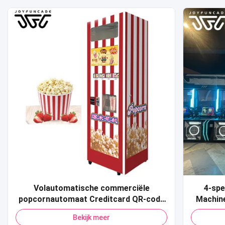
Volautomatische commerciële
4-spe
popcornautomaat Creditcard QR-code
Machin
Betaling Pop Corn-automaat voor
Sport 
Bekijk meer
winkelcentrum
Shooti