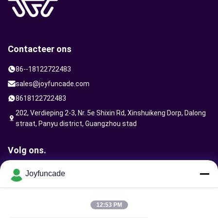
Contacteer ons
86--18122722483
sales@joyfuncade.com
8618122722483
202, Verdieping 2-3, Nr. 5e Shixin Rd, Xinshuikeng Dorp, Dalong
straat, Panyu district, Guangzhou stad
Volg ons.
Joyfuncade
Verzoek verzenden
12:53 PM