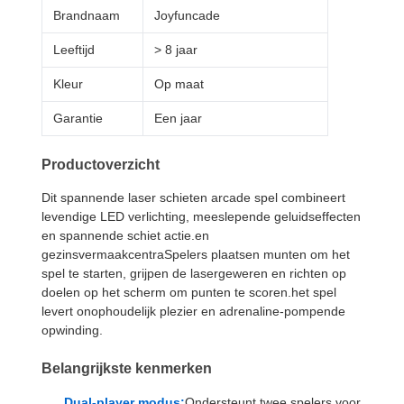
Brandnaam
Joyfuncade
Leeftijd
> 8 jaar
Kleur
Op maat
Garantie
Een jaar
Productoverzicht
Dit spannende laser schieten arcade spel combineert
levendige LED verlichting, meeslepende geluidseffecten
en spannende schiet actie.en
gezinsvermaakcentraSpelers plaatsen munten om het
spel te starten, grijpen de lasergeweren en richten op
doelen op het scherm om punten te scoren.het spel
levert onophoudelijk plezier en adrenaline-pompende
opwinding.
Belangrijkste kenmerken
Dual-player modus:
Ondersteunt twee spelers voor