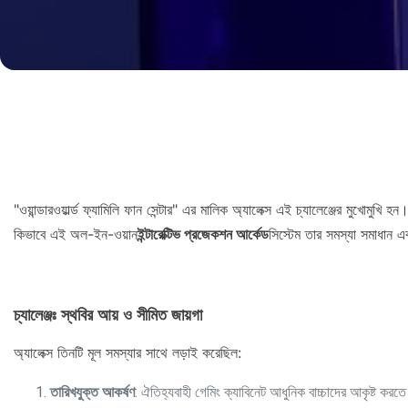
"ওয়ান্ডারওয়ার্ল্ড ফ্যামিলি ফান সেন্টার" এর মালিক অ্যালেক্স এই চ্যালেঞ্জের মুখোমু
কিভাবে এই অল-ইন-ওয়ান
ইন্টারেক্টিভ প্রজেকশন আর্কেড
সিস্টেম তার সমস্যা সমাধান এব
চ্যালেঞ্জঃ স্থবির আয় ও সীমিত জায়গা
অ্যালেক্স তিনটি মূল সমস্যার সাথে লড়াই করেছিল:
তারিখযুক্ত আকর্ষণ
: ঐতিহ্যবাহী গেমিং ক্যাবিনেট আধুনিক বাচ্চাদের আকৃষ্ট করতে 