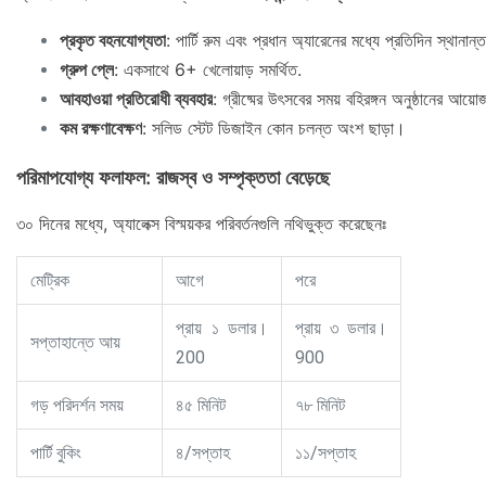
প্রকৃত বহনযোগ্যতা
: পার্টি রুম এবং প্রধান অ্যারেনের মধ্যে প্রতিদিন স্থানান
গ্রুপ প্লে
: একসাথে 6+ খেলোয়াড় সমর্থিত.
আবহাওয়া প্রতিরোধী ব্যবহার
: গ্রীষ্মের উৎসবের সময় বহিরঙ্গন অনুষ্ঠানের আয়
কম রক্ষণাবেক্ষণ
: সলিড স্টেট ডিজাইন কোন চলন্ত অংশ ছাড়া।
পরিমাপযোগ্য ফলাফল: রাজস্ব ও সম্পৃক্ততা বেড়েছে
৩০ দিনের মধ্যে, অ্যালেক্স বিস্ময়কর পরিবর্তনগুলি নথিভুক্ত করেছেনঃ
মেট্রিক
আগে
পরে
প্রায় ১ ডলার।
প্রায় ৩ ডলার।
সপ্তাহান্তে আয়
200
900
গড় পরিদর্শন সময়
৪৫ মিনিট
৭৮ মিনিট
পার্টি বুকিং
৪/সপ্তাহ
১১/সপ্তাহ