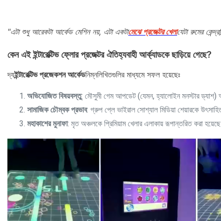
"এটা শুধু আরেকটা আর্কেড মেশিন নয়, এটা একটা
মেঝে প্রজেক্টর খেলা
যেটা রুমের কেন্দ্
কেন এই ইন্টারেক্টিভ ফ্লোর প্রজেক্টর ঐতিহ্যবাহী আর্ক্যাডকে ছাড়িয়ে গেছে?
দ্য
ইন্টারেক্টিভ প্রজেকশন আর্কেড
নিম্নলিখিতগুলির মাধ্যমে সফল হয়েছেঃ
অভিযোজিত বিষয়বস্তু
: মৌসুমী গেম আপডেট (যেমন, হ্যালোইন মনস্টার ড্যাশ) 
সামাজিক চৌম্বক প্রভাব
: গ্রুপ প্লে ভাইরাল সোশ্যাল মিডিয়া শেয়ারকে উৎসা
মহাকাশের মুনাফা
: মৃত অঞ্চলকে প্রিমিয়াম খেলার এলাকায় রূপান্তরিত করা হয়েছ