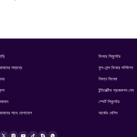
াড়ি
ভিআর সিমুলেটর
আমাদের সম্বন্ধে
ফুল-সেন্স ভিআর সলিউশন
খবর
নিমগ্ন সিনেমা
ব্লগ
ইন্টারেক্টিভ প্রজেকশন গেম
সমাধান
স্পোর্ট সিমুলেটর
আমাদের সাথে যোগাযোগ
আর্কেড মেশিন