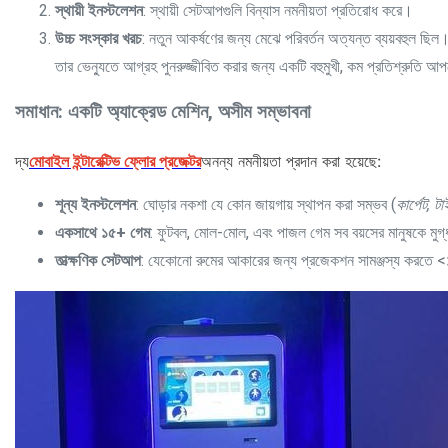
স্থায়ী ইনস্টলেশন
: স্থায়ী সেটআপগুলি বিন্যাস নমনীয়তা প্রতিরোধ করে।
উচ্চ সংস্কার খরচ
: নতুন আকর্ষণের জন্য মেঝে পরিবর্তন অত্যন্ত ব্যয়বহুল ছিল
তার ভেন্যুতে আগ্রহ পুনরুজ্জীবিত করার জন্য একটি বহুমুখী, কম প্রতিশ্রুতি 
সমাধান: একটি অ্যাক্রেড মেশিন, অসীম সম্ভাবনা
দ্য
মোবাইল ইন্টারেক্টিভ ফ্লোর প্রজেক্টর
অনন্য নমনীয়তা প্রদান করা হয়েছে:
শূন্য ইনস্টলেশন
: ঘোড়ার নকশা যে কোন জায়গায় স্থাপন করা সম্ভব (
কার্পেট, ট
একসাথে ১৫+ গেম
: ফুটবল, মোল-মোল, এবং পাজল গেম সব বয়সের মানুষকে মুগ
তাত্ক্ষণিক সেটআপ
: যেকোনো রুমের আকারের জন্য প্রজেকশন সামঞ্জস্য করতে <