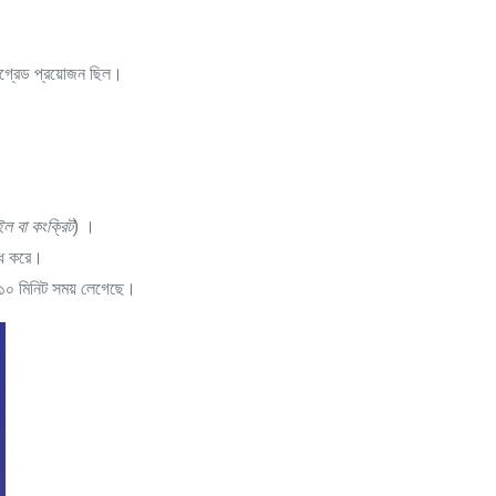
।
আপগ্রেড প্রয়োজন ছিল।
াইল বা কংক্রিট
) ।
্ধ করে।
১০ মিনিট সময় লেগেছে।