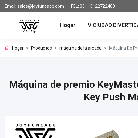
Email: sales@joyfuncade.com
TEL: 86--18122722483
Hogar
V CIUDAD DIVERTID
Hogar
>
Productos
>
máquina de la arcada
>
Máquina De Pr
Máquina de premio KeyMaster
Key Push Má