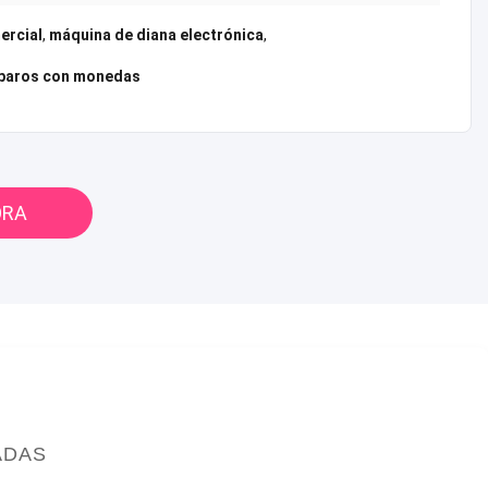
ercial
,
máquina de diana electrónica
,
sparos con monedas
ORA
ADAS