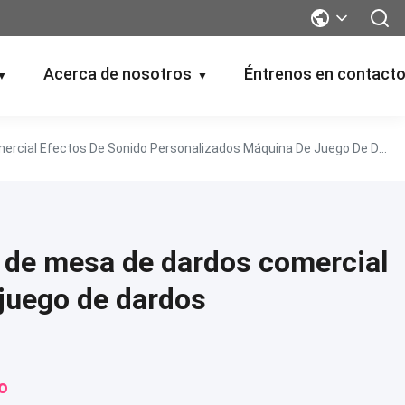
Acerca de nosotros
Éntrenos en contact
▼
▼
Viene Con El Modo De Juego De Dardos Multijugador Máquina De Mesa De Dardos Comercial Efectos De Sonido Personalizados Máquina De Juego De Dardos
 de mesa de dardos comercial
juego de dardos
o