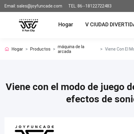
Email: sales@joyfuncade.com
TEL: 86--18122722483
Hogar
V CIUDAD DIVERTID
máquina de la
Hogar
>
Productos
>
>
arcada
Viene con el modo de juego 
efectos de son