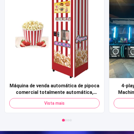
Máquina de venda automática de pipoca
4-pla
comercial totalmente automática,
Machin
cartão de crédito, código qr,
Sports 
Vista mais
pagamento, máquina de venda
Shoot
automática de pipoca para shopping
simula