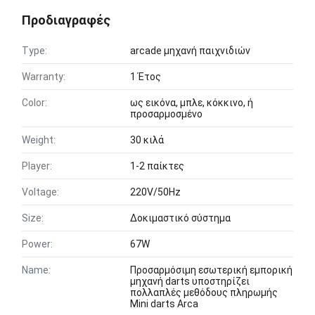
Προδιαγραφές
Type:
arcade μηχανή παιχνιδιών
Warranty:
1 Έτος
Color:
ως εικόνα, μπλε, κόκκινο, ή
προσαρμοσμένο
Weight:
30 κιλά
Player:
1-2 παίκτες
Voltage:
220V/50Hz
Size:
Δοκιμαστικό σύστημα
Power:
67W
Name:
Προσαρμόσιμη εσωτερική εμπορική
μηχανή darts υποστηρίζει
πολλαπλές μεθόδους πληρωμής
Mini darts Arca