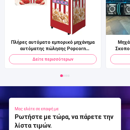
Πλήρες αυτόματο εμπορικό μηχάνημα
Μηχάν
αυτόματης πώλησης Popcorn
Σκοπο
Πιστωτική κάρτα QR Code Πληρωμή
παικτ
Δείτε περισσότερων
Μηχάνημα αυτόματης πώλησης Pop
αθλημάτ
Corn για Mall
Sports
Arcade
Μας ελάτε σε επαφή με
Ρωτήστε με τώρα, να πάρετε την
λίστα τιμών.