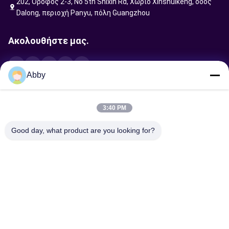
202, Όροφος 2-3, No 5th Shixin Rd, Χωριό Xinshuikeng, οδός
Dalong, περιοχή Panyu, πόλη Guangzhou
Ακολουθήστε μας.
Abby
Στείλτε αίτημα
3:40 PM
Good day, what product are you looking for?
Στείλετε