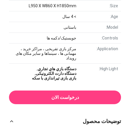
L950 X W860 X H1850mm
Size:
Age:
> 4 سال
Model:
باستانی
Controls:
جویستیک/دکمه ها
Application:
مرکز بازی تفریحی ، مراکز خرید ،
مهمانی ها ، سینماها و سایر مکان های
رویداد
High Light:
دستگاه بازي هاي تجاري
,
دستگاه دارت الکترونیکی
,
بازی بازی تیراندازی با سکه
درخواست الان
توضیحات محصول