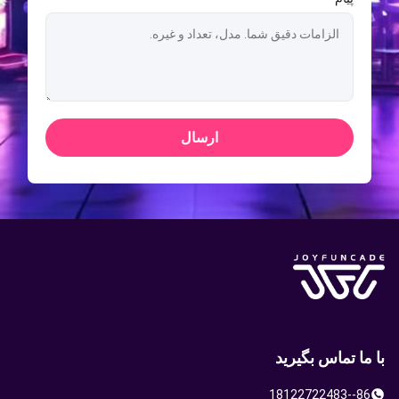
ارسال
با ما تماس بگیرید
86--18122722483