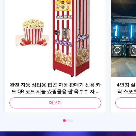
완전 자동 상업용 팝콘 자동 판매기 신용 카
4인칭 실
드 QR 코드 지불 쇼핑몰용 팝 옥수수 자동
작 스포츠
판매기
촬영 아케
더보기