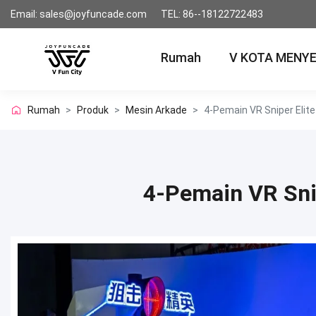
Email: sales@joyfuncade.com
TEL: 86--18122722483
Rumah
V KOTA MENY
Rumah
>
Produk
>
Mesin Arkade
>
4-Pemain VR Sniper Elit
4-Pemain VR Sni