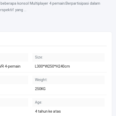
 beberapa konsol Multiplayer 4 pemain:Berpartisipasi dalam
spektif yang ...
Size:
 VR 4-pemain
L300*W250*H240cm
Weight:
250KG
Age:
4 tahun ke atas