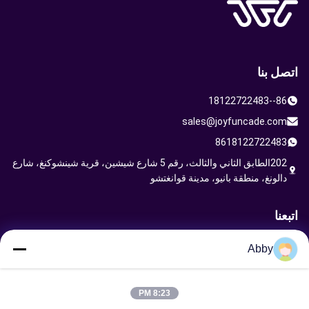
اتصل بنا
86--18122722483
sales@joyfuncade.com
8618122722483
202الطابق الثاني والثالث، رقم 5 شارع شيشين، قرية شينشوكنغ، شارع
دالونغ، منطقة بانيو، مدينة قوانغتشو
اتبعنا
Abby
إرسال طلب
8:23 PM