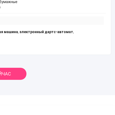
, бумажные
)
ая машина
,
электронный дартс-автомат
,
ЙЧАС