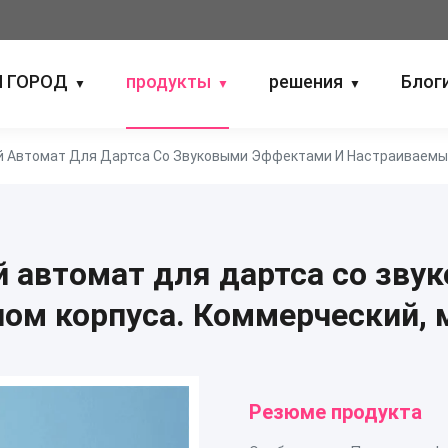
 ГОРОД
продукты
решения
Блог
▼
▼
▼
 Автомат Для Дартса Со Звуковыми Эффектами И Настраиваемы
 автомат для дартса со зву
ом корпуса. Коммерческий, 
Резюме продукта