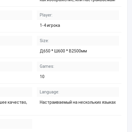
Player:
1-4 игрока
Size:
Д650 * Ш600 * В2500мм
Games:
10
Language:
шее качество,
Настраиваемый на нескольких языках