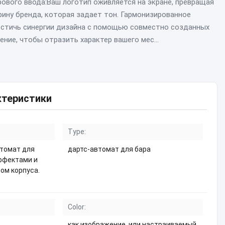
ового ввода:Ваш логотип оживляется на экране, превращая
рину бренда, которая задает тон. Гармонизированное
остичь синергии дизайна с помощью совместно созданных
ние, чтобы отразить характер вашего мес...
ктеристики
Type:
томат для
дартс-автомат для бара
ффектами и
ом корпуса.
Color:
как изображение, или настраиваемый