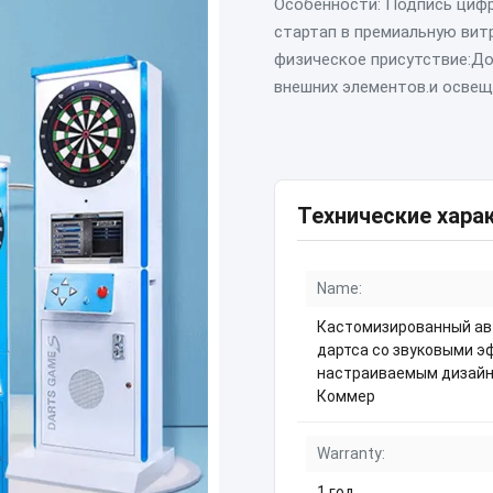
Особенности: Подпись цифр
стартап в премиальную вит
физическое присутствие:Д
внешних элементов.и освеще
Технические хара
Name:
Кастомизированный ав
дартса со звуковыми э
настраиваемым дизайн
Коммер
Warranty:
1 год