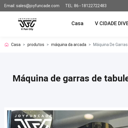
Email: sales@joyfuncade.com
TEL: 86--18122722483
Casa
V CIDADE DIV
Casa
>
produtos
>
máquina da arcada
>
Máquina De Garras
Máquina de garras de tabul