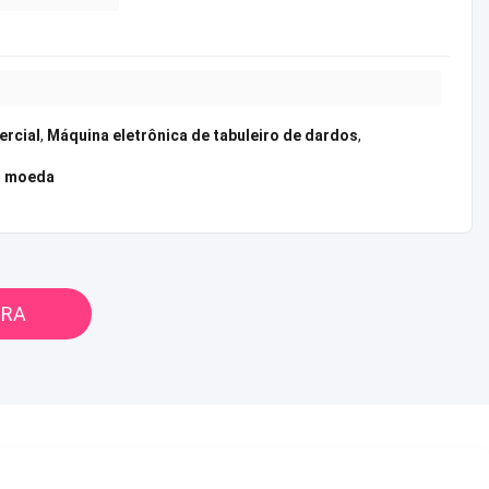
ercial
,
Máquina eletrônica de tabuleiro de dardos
,
m moeda
ORA