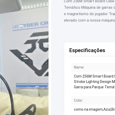
Com 256M Smart Board Claw C
Temático Máquina de garras d
e magnetismo do jogador Tra
elevado com a nossa máquina d
Especificações
Name:
Com 256M Smart Board 
Strobe Lighting Design 
Garra para Parque Temá
Color:
como na imagem,Azul,B