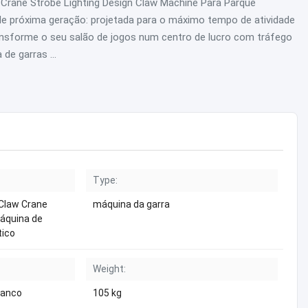
rane Strobe Lighting Design Claw Machine Para Parque
e próxima geração: projetada para o máximo tempo de atividade
nsforme o seu salão de jogos num centro de lucro com tráfego
e garras ...
Type:
Claw Crane
máquina da garra
Máquina de
tico
Weight:
ranco
105 kg