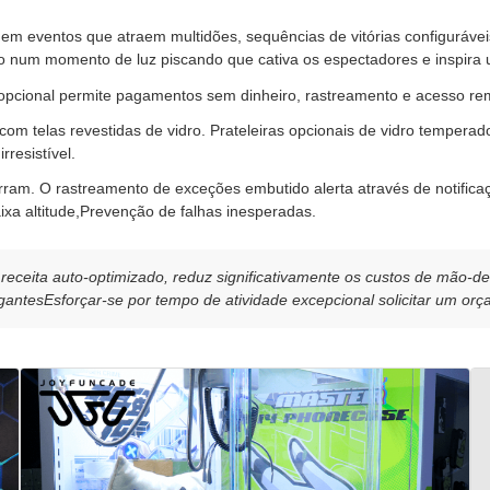
s em eventos que atraem multidões, sequências de vitórias configuráve
so num momento de luz piscando que cativa os espectadores e inspira 
 opcional permite pagamentos sem dinheiro, rastreamento e acesso rem
om telas revestidas de vidro. Prateleiras opcionais de vidro temperad
rresistível.
rram. O rastreamento de exceções embutido alerta através de notifi
ixa altitude,Prevenção de falhas inesperadas.
eceita auto-optimizado, reduz significativamente os custos de mão-de
gantesEsforçar-se por tempo de atividade excepcional solicitar um or