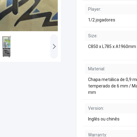
Player:
1/2 jogadores
Size:
C850 x L785 x A1960mm
Material:
Chapa metálica de 0,9 m
temperado de 6 mm / Ma
mm
Version:
Inglês ou chinês
Warranty: