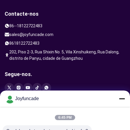
Contacte-nos
86--18122722483
sales@joyfuncade.com
8618122722483
202, Piso 2-3, Rua Shixin No. 5, Vila Xinshuikeng, Rua Dalong,
distrito de Panyu, cidade de Guangzhou
Segue-nos.
Joyfuncade
Enviar solicitação
6:45 PM