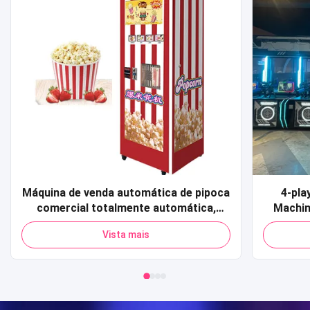
Máquina de venda automática de pipoca
4-pla
comercial totalmente automática,
Machin
cartão de crédito, código qr,
Sports 
Vista mais
pagamento, máquina de venda
Shoot
automática de pipoca para shopping
simula