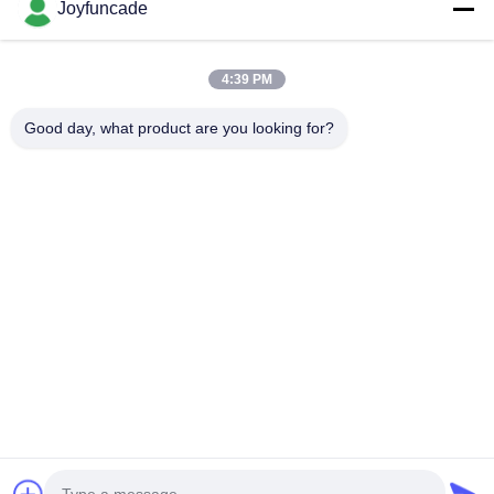
Joyfuncade
Kirim Permintaan
4:39 PM
Good day, what product are you looking for?
Kirim
Hak Cipta © © 2025-2026 GuangZhou Joyfuncade Electronic Co., Ltd..
Semua hak dilindungi..
Kebijakan Privasi