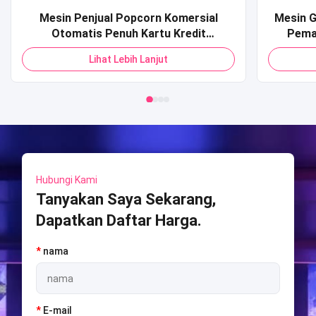
Mesin Penjual Popcorn Komersial
Mesin G
Otomatis Penuh Kartu Kredit
Pema
Pembayaran Kode QR Mesin Penjual
Dioper
Lihat Lebih Lanjut
Pop Corn untuk Mall
Mesin 
Game 
Hubungi Kami
Tanyakan Saya Sekarang,
Dapatkan Daftar Harga.
*
nama
*
E-mail