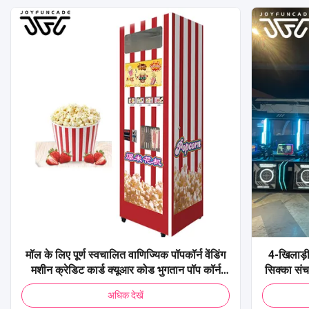
मॉल के लिए पूर्ण स्वचालित वाणिज्यिक पॉपकॉर्न वेंडिंग
4-खिलाड़ी
मशीन क्रेडिट कार्ड क्यूआर कोड भुगतान पॉप कॉर्न
सिक्का सं
वेंडिंग मशीन
शूटिंग 
अधिक देखें