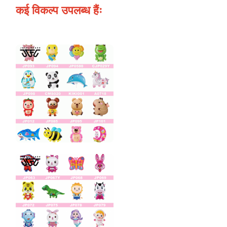
कई विकल्प उपलब्ध हैंः