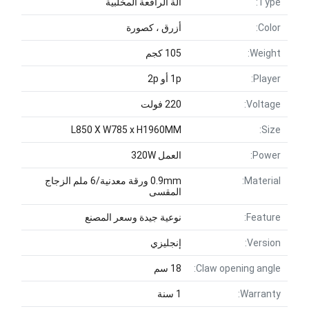
Type:
آلة الرافعة المخلبية
Color:
أزرق ، كصورة
Weight:
105 كجم
Player:
1p أو 2p
Voltage:
220 فولت
L850 X W785 x H1960MM
Size:
Power:
العمل 320W
Material:
0.9mm ورقة معدنية/6 ملم الزجاج
المقسى
Feature:
نوعية جيدة وسعر المصنع
Version:
إنجليزي
Claw opening angle:
18 سم
Warranty:
1 سنة