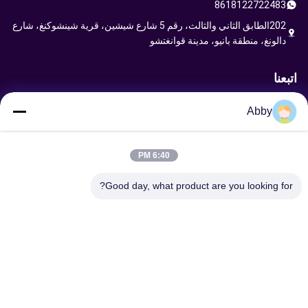
8618122722483
202الطابق الثاني والثالث، رقم 5 شارع شيشين، قرية شينشوكنغ، شارع
دالونغ، منطقة بانيو، مدينة قوانغتشو
اتبعنا
Abby
إرسال طلب
6:40 PM
Good day, what product are you looking for?