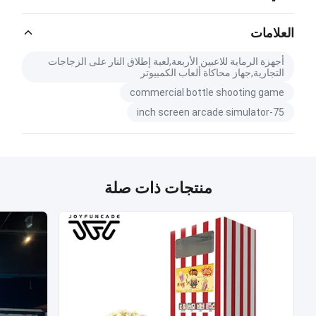
Catalog Download.pdf
PDF
العلامات
أجهزة الرماية للاعبين الأربعة,لعبة إطلاق النار على الزجاجات
التجارية,جهاز محاكاة ألعاب الكمبيوتر
commercial bottle shooting game
75-inch screen arcade simulator
منتجات ذات صلة