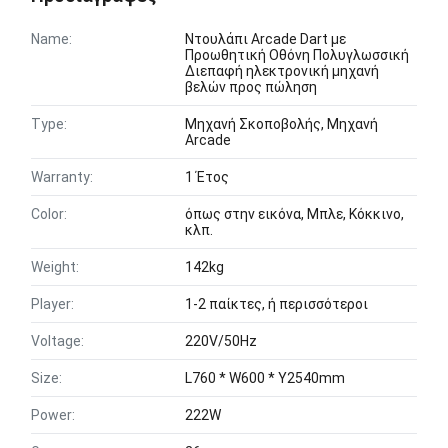
Name:
Ντουλάπι Arcade Dart με
Προωθητική Οθόνη Πολυγλωσσική
Διεπαφή ηλεκτρονική μηχανή
βελών προς πώληση
Type:
Μηχανή Σκοποβολής, Μηχανή
Arcade
Warranty:
1 Έτος
Color:
όπως στην εικόνα, Μπλε, Κόκκινο,
κλπ.
Weight:
142kg
Player:
1-2 παίκτες, ή περισσότεροι
Voltage:
220V/50Hz
Size:
L760 * W600 * Υ2540mm
Power:
222W