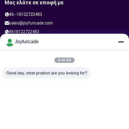
Μας ελάτε σε επαφή με
86--18122722483
sales@joyfuncade.com
8618122722483
202, Όροφος 2-3, No 5th Shixin Rd, Χωριό Xinshuikeng, οδός
Joyfuncade
Dalong, περιοχή Panyu, πόλη Guangzhou
8:49 PM
Ακολουθήστε μας.
Good day, what product are you looking for?
Στείλτε αίτημα