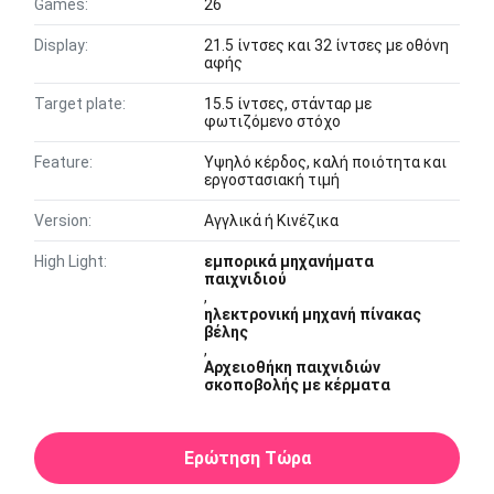
Games:
26
Display:
21.5 ίντσες και 32 ίντσες με οθόνη
αφής
Target plate:
15.5 ίντσες, στάνταρ με
φωτιζόμενο στόχο
Feature:
Υψηλό κέρδος, καλή ποιότητα και
εργοστασιακή τιμή
Version:
Αγγλικά ή Κινέζικα
High Light:
εμπορικά μηχανήματα
παιχνιδιού
,
ηλεκτρονική μηχανή πίνακας
βέλης
,
Αρχειοθήκη παιχνιδιών
σκοποβολής με κέρματα
Ερώτηση Τώρα