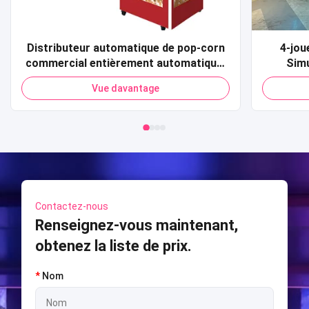
Distributeur automatique de pop-corn
4-joue
commercial entièrement automatique,
Simu
carte de crédit, paiement par Code QR,
fonc
Vue davantage
distributeur automatique de pop-corn
monnai
pour centre commercial
machine
t
Contactez-nous
Renseignez-vous maintenant,
obtenez la liste de prix.
*
Nom